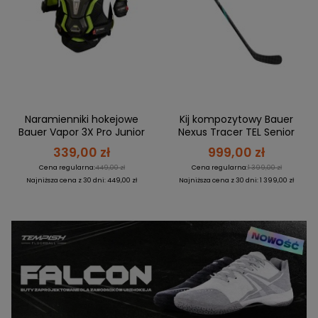
BRAMKI
CZĘŚCI
AKCESORIA
KOLEKCJE
ZAMIENNE
MEDYCYNA
SEZONOWE
ODZIEŻ
CZĘŚCI
SPORTOWA
ROWERY
ZAMIENNE
GRY I CZĘŚCI
OBUWIE
WYPRZEDAŻ
ZAMIENNE
SPRZĘT
KASKI
WYPRZEDAŻ
OCHRONNY
PERSONALIZACJA
KÓŁKA
ODZIEŻY
Naramienniki hokejowe
Kij kompozytowy Bauer
Bauer Vapor 3X Pro Junior
Nexus Tracer TEL Senior
ŁOŻYSKA
SPORTREBEL
CUSTOM
339,00 zł
999,00 zł
OCHRANIACZE
Cena regularna:
449,00 zł
Cena regularna:
1 399,00 zł
TURNIEJE
Najniższa cena z 30 dni: 449,00 zł
Najniższa cena z 30 dni: 1 399,00 zł
ODZIEŻ
WYPRZEDAŻ
OKULARY
SPORTOWE
TORBY/PLECAKI
WYPRZEDAŻ