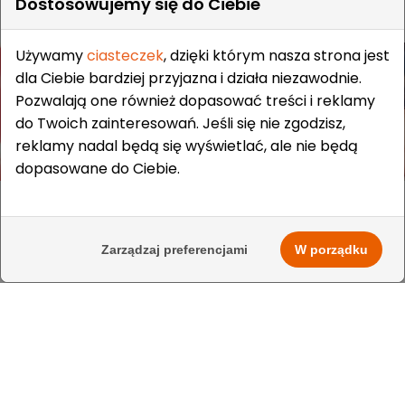
Dostosowujemy się do Ciebie
Używamy
ciasteczek
, dzięki którym nasza strona jest
dla Ciebie bardziej przyjazna i działa niezawodnie.
Pozwalają one również dopasować treści i reklamy
do Twoich zainteresowań. Jeśli się nie zgodzisz,
reklamy nadal będą się wyświetlać, ale nie będą
dopasowane do Ciebie.
ARTYKUŁY O HOKEJU, ROLKACH,
I NIE TYLKO.
Sprawdź pozostałe artykuły, które czekają na
Zarządzaj preferencjami
W porządku
Ciebie na naszym blogu.
BLOG SPORTREBEL
TWOJE KONTO