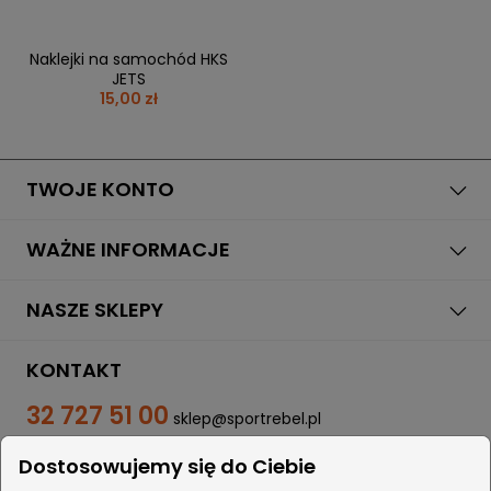
Naklejki na samochód HKS
JETS
15,00 zł
TWOJE KONTO
WAŻNE INFORMACJE
NASZE SKLEPY
KONTAKT
32 727 51 00
sklep@sportrebel.pl
Dostosowujemy się do Ciebie