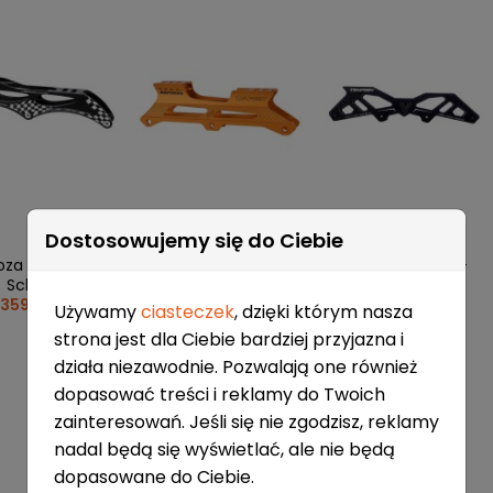
Dostosowujemy się do Ciebie
oza TEMPISH
Płoza TEMPISH
Płoza TEMPISH V-
Schell 3
Rapid 3S FIX
Cross 90
359,00 zł
219,00 zł
199,00 zł
Używamy
ciasteczek
, dzięki którym nasza
strona jest dla Ciebie bardziej przyjazna i
działa niezawodnie. Pozwalają one również
dopasować treści i reklamy do Twoich
zainteresowań. Jeśli się nie zgodzisz, reklamy
nadal będą się wyświetlać, ale nie będą
dopasowane do Ciebie.