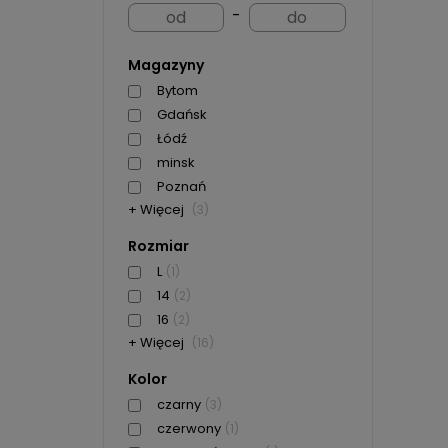
-
Magazyny
Bytom
Gdańsk
Łódź
minsk
Poznań
+ Więcej
(3)
Rozmiar
L
(1)
14
(2)
16
(2)
+ Więcej
(16)
Kolor
czarny
(3)
czerwony
(1)