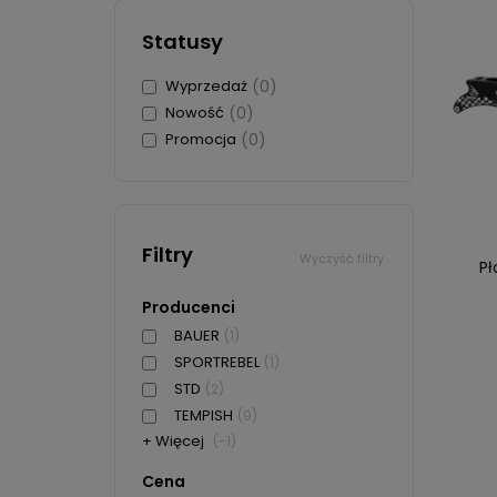
Statusy
Wyprzedaż
(0)
Nowość
(0)
Promocja
(0)
Filtry
Wyczyść filtry
Pł
Producenci
BAUER
(1)
SPORTREBEL
(1)
STD
(2)
TEMPISH
(9)
+ Więcej
(-1)
Cena