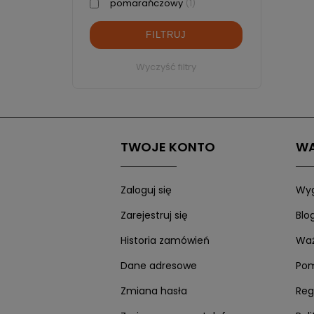
pomarańczowy
(1)
FILTRUJ
Wyczyść filtry
TWOJE KONTO
WA
Zaloguj się
Wyg
Zarejestruj się
Blo
Historia zamówień
Waż
Dane adresowe
Po
Zmiana hasła
Reg