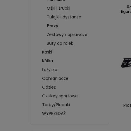
KÓŁKA
KOSZULKI
BRAM
BLUZ
Sz
Ośki i śrubki
HAMULCE
BLUZY
CZAP
figu
PŁOZY
Tulejki i dystanse
SZALIKI I CZAPKI
KART
WPINKI I WLEPKI
Płozy
FIGU
MAGNESY
AUT
Zestawy naprawcze
BIDONY I KUBKI
KLOC
Buty do rolek
KRĄŻKI I BRELOKI
KRĄŻ
Kaski
więcej + 4
więc
Kółka
HKS 
Łożyska
BIDO
Ochraniacze
BREL
Odzież
MAGN
Okulary sportowe
OTWI
KOSZ
Torby/Plecaki
Pło
WYPRZEDAŻ