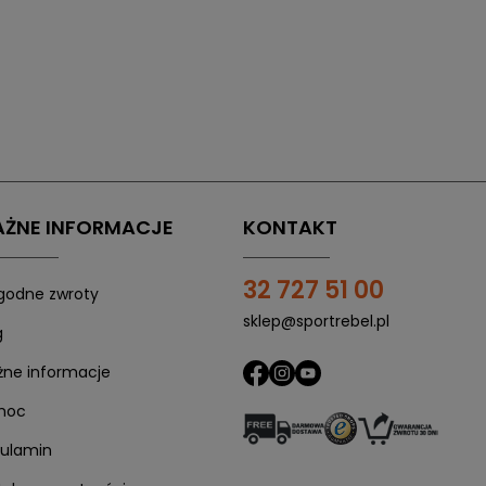
ŻNE INFORMACJE
KONTAKT
32 727 51 00
odne zwroty
sklep@sportrebel.pl
g
ne informacje
moc
ulamin