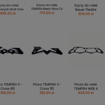
FREESTYLE
KARZ JUNIOR / YOUTH
Y
DŁUGOPISY
yny do rolek
Szyna do rolek
Szyny do rolek
HOCKEY
KI
KUBKI
TEMPISH Mesh Ultra CX
rowych Graf One
Bauer Flexlite
179,00 zł
SPEED
995,00 zł
309,00 zł
Y I NAKLEJKI
NAKLEJKI
WROTKI/QUAD
RKI
MAGNESY
A
MINI KIJE
KI I PUZZLE
REPREZENTACJA POLSKI
KI
KOSZULKI MECZOWE
ej + 4
KOSZULKI
JETS
BLUZY
NY I KUBKI
KRĄŻKI I BRELOKI
OKI
KIJE
ESY I NAKLEJKI
WPINKI
ERACZE I KRĄŻKI
SZALIKI
ULKI
INNE
za TEMPISH V-
Płoza TEMPISH V-
Płoza do rolek
Cross 80
Cross 110
TEMPISH WEB 4
199,00 zł
199,00 zł
639,00 zł