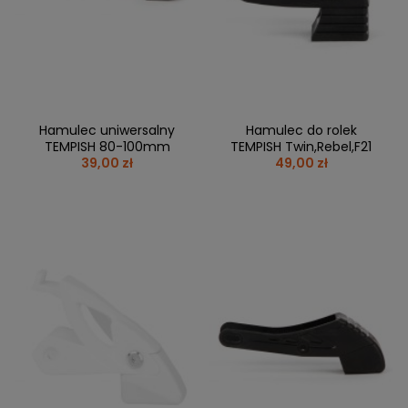
BRAMKI
CZĘŚCI
AKCESORIA
KOLEKCJE
ZAMIENNE
MEDYCYNA
SEZONOWE
ODZIEŻ
CZĘŚCI
SPORTOWA
ROWERY
ZAMIENNE
GRY I CZĘŚCI
OBUWIE
WYPRZEDAŻ
ZAMIENNE
SPRZĘT
KASKI
WYPRZEDAŻ
OCHRONNY
PERSONALIZACJA
Hamulec uniwersalny
Hamulec do rolek
KÓŁKA
ODZIEŻY
TEMPISH 80-100mm
TEMPISH Twin,Rebel,F21
39,00 zł
49,00 zł
ŁOŻYSKA
SPORTREBEL
CUSTOM
OCHRANIACZE
TURNIEJE
ODZIEŻ
WYPRZEDAŻ
OKULARY
SPORTOWE
TORBY/PLECAKI
WYPRZEDAŻ