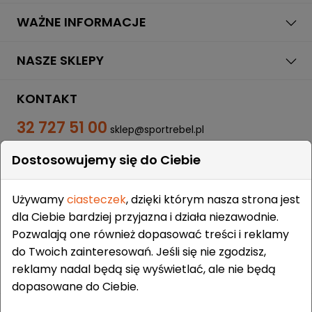
WAŻNE INFORMACJE
NASZE SKLEPY
KONTAKT
32 727 51 00
sklep@sportrebel.pl
Dostosowujemy się do Ciebie
Używamy
ciasteczek
, dzięki którym nasza strona jest
dla Ciebie bardziej przyjazna i działa niezawodnie.
Pozwalają one również dopasować treści i reklamy
ZAUFALI NAM:
do Twoich zainteresowań. Jeśli się nie zgodzisz,
reklamy nadal będą się wyświetlać, ale nie będą
dopasowane do Ciebie.