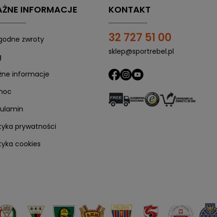
ŻNE INFORMACJE
KONTAKT
32 727 51 00
odne zwroty
sklep@sportrebel.pl
g
ne informacje
moc
ulamin
ityka prywatności
ityka cookies