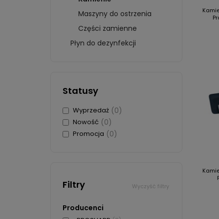
KÓŁKA
KOSZULKI
BRAM
BLUZ
Kamie
Maszyny do ostrzenia
HAMULCE
Pr
BLUZY
CZAP
PŁOZY
Części zamienne
SZALIKI I CZAPKI
KART
WPINKI I WLEPKI
Płyn do dezynfekcji
FIGU
MAGNESY
AUT
BIDONY I KUBKI
KLOC
KRĄŻKI I BRELOKI
KRĄŻ
Statusy
więcej + 4
więc
Wyprzedaż
(0)
HKS 
Nowość
(0)
BIDO
Promocja
(0)
BREL
MAGN
OTWI
Kamie
KOSZ
Filtry
Wyczyść filtry
Producenci