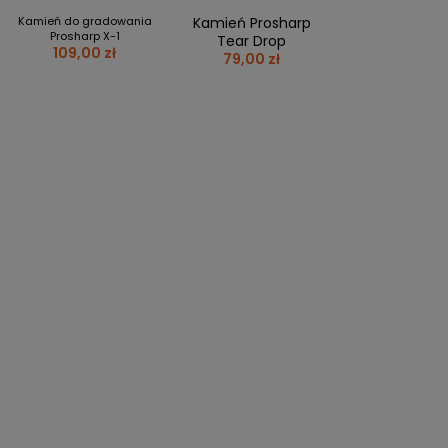
PERSONALIZACJA ODZIEŻY
Kamień do gradowania
Kamień Prosharp
Prosharp X-1
Tear Drop
SPORTREBEL CUSTOM
109,00 zł
79,00 zł
TURNIEJE
KRĄŻKI
KIJE PLASTIKOWE
KOSZULKI
MAGNESY
KUBKI
BRELOKI
BLUZY
WORKI I PLECAKI
więcej + 2
WYPRZEDAŻ