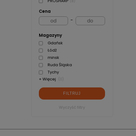
PROSHARP
(8)
Cena
-
Magazyny
Gdańsk
Łódź
minsk
Ruda Śląska
Tychy
+ Więcej
(0)
FILTRUJ
Wyczyść filtry