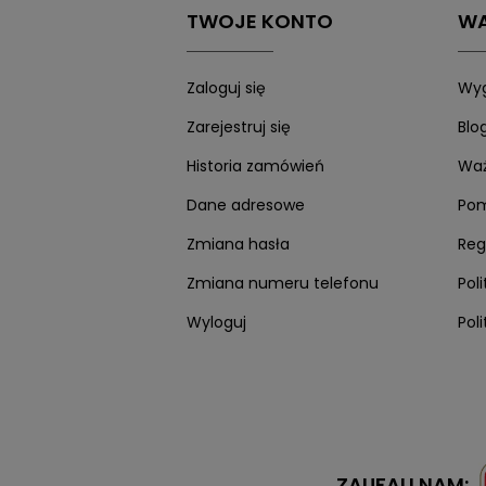
TWOJE KONTO
WA
Zaloguj się
Wyg
Zarejestruj się
Blo
Historia zamówień
Waż
Dane adresowe
Po
Zmiana hasła
Reg
Zmiana numeru telefonu
Pol
Wyloguj
Pol
ZAUFALI NAM: