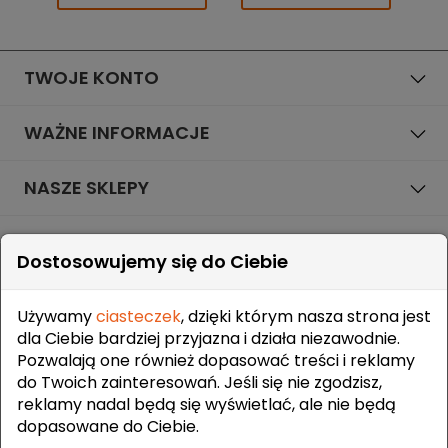
BRAMKI
CZĘŚCI
AKCESORIA
KOLEKCJE
ZAMIENNE
MEDYCYNA
SEZONOWE
ODZIEŻ
CZĘŚCI
SPORTOWA
ROWERY
ZAMIENNE
TWOJE KONTO
GRY I CZĘŚCI
OBUWIE
WYPRZEDAŻ
ZAMIENNE
SPRZĘT
KASKI
WYPRZEDAŻ
OCHRONNY
WAŻNE INFORMACJE
PERSONALIZACJA
KÓŁKA
ODZIEŻY
NASZE SKLEPY
ŁOŻYSKA
SPORTREBEL
CUSTOM
OCHRANIACZE
KONTAKT
TURNIEJE
Dostosowujemy się do Ciebie
ODZIEŻ
32 727 51 00
WYPRZEDAŻ
sklep@sportrebel.pl
OKULARY
Używamy
ciasteczek
, dzięki którym nasza strona jest
SPORTOWE
dla Ciebie bardziej przyjazna i działa niezawodnie.
TORBY/PLECAKI
Pozwalają one również dopasować treści i reklamy
do Twoich zainteresowań. Jeśli się nie zgodzisz,
WYPRZEDAŻ
reklamy nadal będą się wyświetlać, ale nie będą
dopasowane do Ciebie.
ZAUFALI NAM: