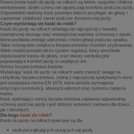
Nowoczesne kaski do jazdy na rolkach są lekkie, wygodne i dobrze
wentylowane, dzięki czemu nie ograniczają komfortu podczas jazdy.
Odpowiednio dobrany kask powinien dobrze przylegać do głowy i
zapewniać stabilność nawet podczas dynamicznej jazdy.
Czym wyróżniają się kaski do rolek?
Kaski do jazdy na rolkach składają się najczęściej z twardej
zewnętrznej skorupy oraz wewnętrznej warstwy ochronnej z pianki,
która pochłania energię uderzenia i chroni głowę podczas upadku.
Takie rozwiązanie zwiększa bezpieczeństwo i komfort użytkowania.
Wiele modeli posiada także system regulacji, który umożliwia
dopasowanie kasku do głowy, oraz otwory wentylacyjne
poprawiające komfort jazdy w cieplejsze dni.
Normy bezpieczeństwa kasków
Wybierając kask do jazdy na rolkach warto zwrócić uwagę na
certyfikaty bezpieczeństwa. Jedną z najczęściej spotykanych norm
jest europejska norma EN 1078, która określa wymagania
dotyczące konstrukcji, absorpcji uderzeń oraz systemu zapięcia
kasku.
Kask spełniający normy bezpieczeństwa zapewnia odpowiednią
ochronę podczas jazdy i jest dobrym wyborem zarówno dla dzieci,
jak i dorosłych.
Dla kogo
kaski do rolek
?
Kaski do jazdy na rolkach polecane są dla
osób początkujących uczących się jazdy