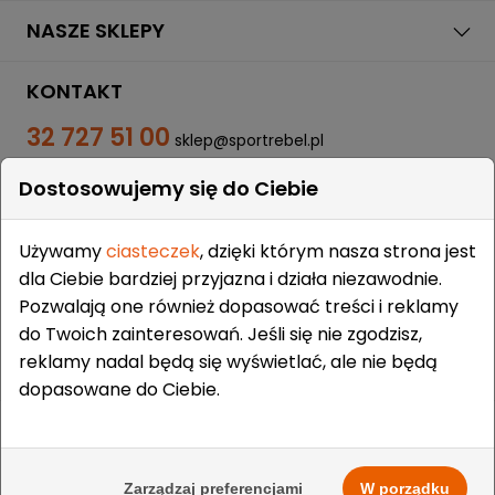
NASZE SKLEPY
KONTAKT
32 727 51 00
sklep@sportrebel.pl
Dostosowujemy się do Ciebie
Używamy
ciasteczek
, dzięki którym nasza strona jest
dla Ciebie bardziej przyjazna i działa niezawodnie.
Pozwalają one również dopasować treści i reklamy
ZAUFALI NAM:
do Twoich zainteresowań. Jeśli się nie zgodzisz,
reklamy nadal będą się wyświetlać, ale nie będą
dopasowane do Ciebie.
Prawa autorskie © 2009-2026 Sportrebel. Wszelkie prawa
zastrzeżone. | Projekt i wykonanie:
grodzicki.pl
&
Medokin
&
Zarządzaj preferencjami
W porządku