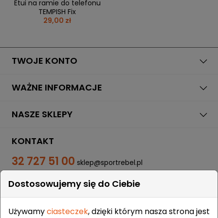
Etui na ramie do telefonu
TEMPISH Fix
29,00 zł
TWOJE KONTO
WAŻNE INFORMACJE
NASZE SKLEPY
KONTAKT
32 727 51 00
sklep@sportrebel.pl
Dostosowujemy się do Ciebie
Używamy
ciasteczek
, dzięki którym nasza strona jest