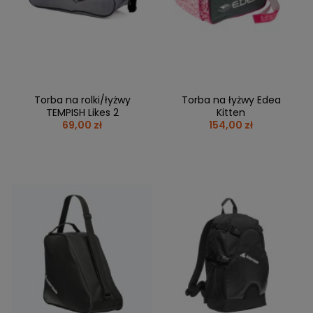
BRAMKI
CZĘŚCI
AKCESORIA
KOLEKCJE
ZAMIENNE
MEDYCYNA
SEZONOWE
ODZIEŻ
CZĘŚCI
SPORTOWA
ROWERY
ZAMIENNE
GRY I CZĘŚCI
OBUWIE
WYPRZEDAŻ
ZAMIENNE
SPRZĘT
KASKI
WYPRZEDAŻ
OCHRONNY
PERSONALIZACJA
Torba na rolki/łyżwy
Torba na łyżwy Edea
KÓŁKA
ODZIEŻY
TEMPISH Likes 2
Kitten
69,00 zł
154,00 zł
ŁOŻYSKA
SPORTREBEL
CUSTOM
OCHRANIACZE
TURNIEJE
ODZIEŻ
WYPRZEDAŻ
OKULARY
SPORTOWE
TORBY/PLECAKI
WYPRZEDAŻ