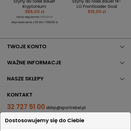
Szyny do rolek Bauer
Szyny do rolek Bauer HI-
Kryptonium
LO Frontloader Goal
989,00 zł
819,00 zł
Cena regularna:
1 169,00 zł
Najniższa cena z 30 dni: 1 169,00 zł
TWOJE KONTO
WAŻNE INFORMACJE
NASZE SKLEPY
KONTAKT
32 727 51 00
sklep@sportrebel.pl
Dostosowujemy się do Ciebie