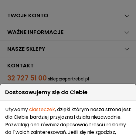
TWOJE KONTO
WAŻNE INFORMACJE
NASZE SKLEPY
KONTAKT
32 727 51 00
sklep@sportrebel.pl
Dostosowujemy się do Ciebie
Używamy
ciasteczek
, dzięki którym nasza strona jest
dla Ciebie bardziej przyjazna i działa niezawodnie.
Pozwalają one również dopasować treści i reklamy
ZAUFALI NAM:
do Twoich zainteresowań. Jeśli się nie zgodzisz,