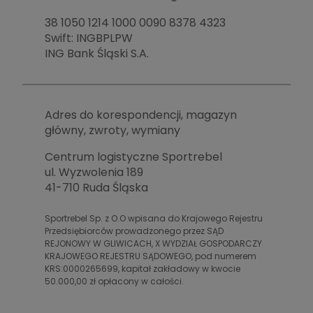
BRAMKI
CZĘŚCI
AKCESORIA
KOLEKCJE
38 1050 1214 1000 0090 8378 4323
ZAMIENNE
MEDYCYNA
SEZONOWE
ODZIEŻ
Swift: INGBPLPW
CZĘŚCI
SPORTOWA
ROWERY
ZAMIENNE
ING Bank Śląski S.A.
GRY I CZĘŚCI
OBUWIE
WYPRZEDAŻ
ZAMIENNE
SPRZĘT
KASKI
WYPRZEDAŻ
OCHRONNY
PERSONALIZACJA
KÓŁKA
ODZIEŻY
Adres do korespondencji, magazyn
główny, zwroty, wymiany
ŁOŻYSKA
SPORTREBEL
CUSTOM
Centrum logistyczne Sportrebel
OCHRANIACZE
TURNIEJE
ul. Wyzwolenia 189
ODZIEŻ
41-710 Ruda Śląska
WYPRZEDAŻ
OKULARY
Sportrebel Sp. z O.O wpisana do Krajowego Rejestru
SPORTOWE
Przedsiębiorców prowadzonego przez SĄD
REJONOWY W GLIWICACH, X WYDZIAŁ GOSPODARCZY
TORBY/PLECAKI
KRAJOWEGO REJESTRU SĄDOWEGO, pod numerem
KRS:0000265699, kapitał zakładowy w kwocie
WYPRZEDAŻ
50.000,00 zł opłacony w całości.