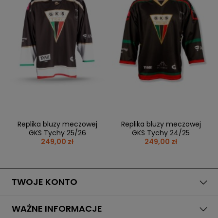
BRAMKI
CZĘŚCI
AKCESORIA
KOLEKCJE
ZAMIENNE
MEDYCYNA
SEZONOWE
ODZIEŻ
CZĘŚCI
SPORTOWA
ROWERY
ZAMIENNE
GRY I CZĘŚCI
OBUWIE
WYPRZEDAŻ
ZAMIENNE
SPRZĘT
KASKI
WYPRZEDAŻ
OCHRONNY
PERSONALIZACJA
KÓŁKA
ODZIEŻY
ŁOŻYSKA
SPORTREBEL
CUSTOM
OCHRANIACZE
TURNIEJE
Replika bluzy meczowej
Replika bluzy meczowej
ODZIEŻ
GKS Tychy 25/26
GKS Tychy 24/25
WYPRZEDAŻ
249,00 zł
249,00 zł
OKULARY
SPORTOWE
TORBY/PLECAKI
TWOJE KONTO
WYPRZEDAŻ
WAŻNE INFORMACJE