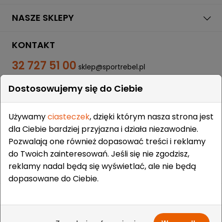
NASZE SKLEPY
KONTAKT
32 727 51 00
sklep@sportrebel.pl
Dostosowujemy się do Ciebie
Używamy
ciasteczek
, dzięki którym nasza strona jest
dla Ciebie bardziej przyjazna i działa niezawodnie.
Pozwalają one również dopasować treści i reklamy
ZAUFALI NAM:
do Twoich zainteresowań. Jeśli się nie zgodzisz,
reklamy nadal będą się wyświetlać, ale nie będą
dopasowane do Ciebie.
Prawa autorskie © 2009-2026 Sportrebel. Wszelkie prawa
zastrzeżone. | Projekt i wykonanie:
grodzicki.pl
&
Medokin
&