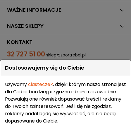
WAŻNE INFORMACJE
NASZE SKLEPY
KONTAKT
32 727 51 00
sklep@sportrebel.pl
Dostosowujemy się do Ciebie
Używamy
ciasteczek
, dzięki którym nasza strona jest
dla Ciebie bardziej przyjazna i działa niezawodnie.
Pozwalają one również dopasować treści i reklamy
ZAUFALI NAM:
do Twoich zainteresowań. Jeśli się nie zgodzisz,
reklamy nadal będą się wyświetlać, ale nie będą
dopasowane do Ciebie.