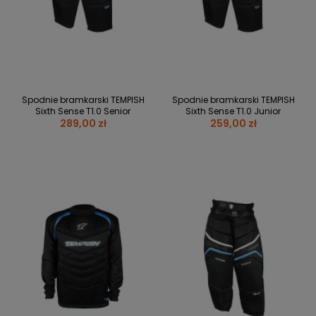
BRAMKI
CZĘŚCI
AKCESORIA
KOLEKCJE
ZAMIENNE
MEDYCYNA
SEZONOWE
ODZIEŻ
CZĘŚCI
SPORTOWA
ROWERY
ZAMIENNE
GRY I CZĘŚCI
OBUWIE
WYPRZEDAŻ
ZAMIENNE
SPRZĘT
KASKI
WYPRZEDAŻ
OCHRONNY
PERSONALIZACJA
Spodnie bramkarski TEMPISH
Spodnie bramkarski TEMPISH
KÓŁKA
ODZIEŻY
Sixth Sense T1.0 Senior
Sixth Sense T1.0 Junior
289,00 zł
259,00 zł
ŁOŻYSKA
SPORTREBEL
CUSTOM
OCHRANIACZE
TURNIEJE
ODZIEŻ
WYPRZEDAŻ
OKULARY
SPORTOWE
TORBY/PLECAKI
WYPRZEDAŻ