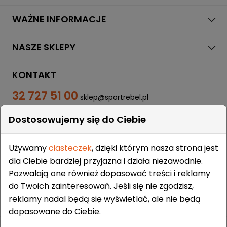
WAŻNE INFORMACJE
NASZE SKLEPY
KONTAKT
32 727 51 00
sklep@sportrebel.pl
Dostosowujemy się do Ciebie
Używamy
ciasteczek
, dzięki którym nasza strona jest
dla Ciebie bardziej przyjazna i działa niezawodnie.
Pozwalają one również dopasować treści i reklamy
ZAUFALI NAM:
do Twoich zainteresowań. Jeśli się nie zgodzisz,
reklamy nadal będą się wyświetlać, ale nie będą
dopasowane do Ciebie.