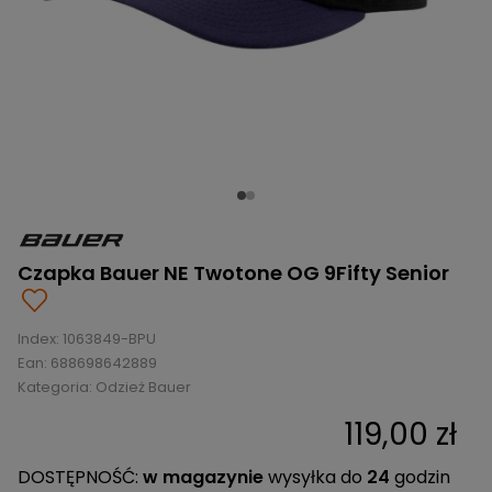
BRAMKI
CZĘŚCI
AKCESORIA
KOLEKCJE
ZAMIENNE
MEDYCYNA
SEZONOWE
ODZIEŻ
CZĘŚCI
SPORTOWA
ROWERY
ZAMIENNE
GRY I CZĘŚCI
OBUWIE
WYPRZEDAŻ
ZAMIENNE
SPRZĘT
KASKI
WYPRZEDAŻ
OCHRONNY
PERSONALIZACJA
KÓŁKA
ODZIEŻY
ŁOŻYSKA
SPORTREBEL
CUSTOM
OCHRANIACZE
TURNIEJE
Czapka Bauer NE Twotone OG 9Fifty Senior
ODZIEŻ
WYPRZEDAŻ
OKULARY
Index:
1063849-BPU
SPORTOWE
Ean:
688698642889
Kategoria:
Odzież Bauer
TORBY/PLECAKI
119,00 zł
WYPRZEDAŻ
DOSTĘPNOŚĆ:
w magazynie
wysyłka do
24
godzin