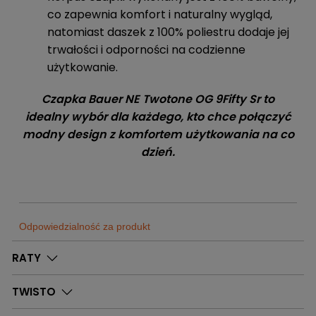
co zapewnia komfort i naturalny wygląd,
natomiast daszek z 100% poliestru dodaje jej
trwałości i odporności na codzienne
użytkowanie.
Czapka Bauer NE Twotone OG 9Fifty Sr to
idealny wybór dla każdego, kto chce połączyć
modny design z komfortem użytkowania na co
dzień.
Odpowiedzialność za produkt
Sklep
RATY
Sportrebel
Dostępne
0
Szt.
Bytom
TWISTO
Adres:
Sklep