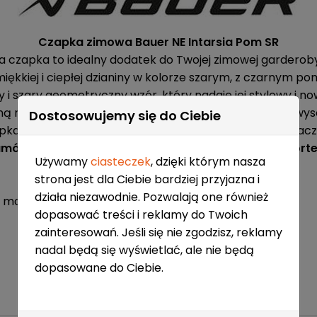
Czapka zimowa Bauer NE Intarsia Pom SR
a czapka to idealny dodatek do Twojej zimowej garderob
iękkiej i ciepłej dzianiny w kolorze szarym, z czarnym 
i szary geometryczny wzór, który nadaje jej stylowy i 
ą metką z białym napisem “Bauer”, co świadczy o jej wysok
Dostosowujemy się do Ciebie
pka pasuje na każdą głowę, dzięki elastycznemu ściągacz
mów ją już dziś i ciesz się zimowym ciepłem i komfort
Używamy
ciasteczek
, dzięki którym nasza
strona jest dla Ciebie bardziej przyjazna i
działa niezawodnie. Pozwalają one również
m mankietem
dopasować treści i reklamy do Twoich
zainteresowań. Jeśli się nie zgodzisz, reklamy
nadal będą się wyświetlać, ale nie będą
dopasowane do Ciebie.