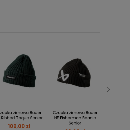
Czapka zi
NE Colorb
Se
99,
ówienie,
a Ty masz 21 dni
, aby płatność
zapka zimowa Bauer
Czapka zimowa Bauer
 Ribbed Toque Senior
NE Fisherman Beanie
Senior
109,00 zł