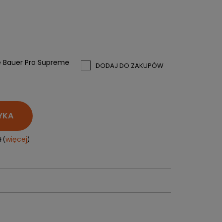
PERSONALIZACJA ODZIEŻY
SPORTREBEL CUSTOM
e
TURNIEJE
KRĄŻKI
e Bauer Pro Supreme
DODAJ DO ZAKUPÓW
KIJE PLASTIKOWE
KOSZULKI
MAGNESY
KUBKI
YKA
BRELOKI
BLUZY
więcej
 (
)
WORKI I PLECAKI
więcej + 2
WYPRZEDAŻ