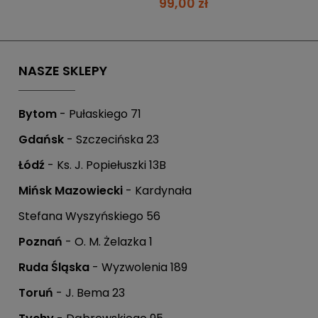
99,00 zł
 możesz zapłacić w ciągu 21 dni.
NASZE SKLEPY
Bytom
- Pułaskiego 71
Gdańsk
- Szczecińska 23
Łódź
- Ks. J. Popiełuszki 13B
Mińsk Mazowiecki
- Kardynała
.
Stefana Wyszyńskiego 56
Poznań
- O. M. Żelazka 1
Ruda Śląska
- Wyzwolenia 189
Toruń
- J. Bema 23