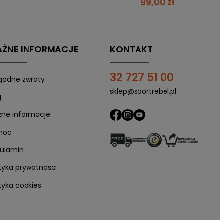
99,00 zł
cją, gdy na koncie chwilowo nie masz środków. Za zakupy
+48 507 491 731
ŻNE INFORMACJE
KONTAKT
32 727 51 00
odne zwroty
sklep@sportrebel.pl
g
ne informacje
1. Skorzystaj z płatności Twisto
moc
Po uzyskaniu pozytywnej weryfikacji, kliknij
"Kup z Twisto"
ulamin
ityka prywatności
ityka cookies
2. Odbierz maila od Twisto