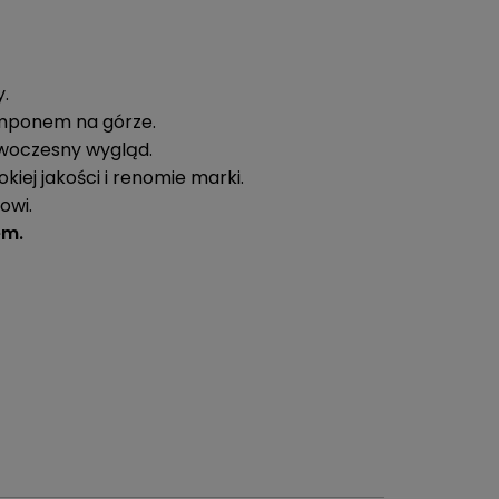
y.
pomponem na górze.
nowoczesny wygląd.
iej jakości i renomie marki.
owi.
em.