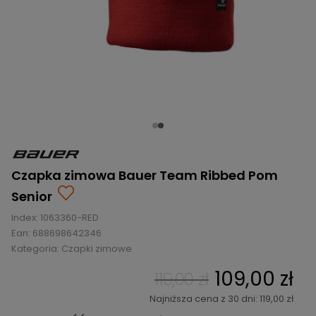
BRAMKI
CZĘŚCI
AKCESORIA
KOLEKCJE
ZAMIENNE
MEDYCYNA
SEZONOWE
ODZIEŻ
CZĘŚCI
SPORTOWA
ROWERY
ZAMIENNE
GRY I CZĘŚCI
OBUWIE
WYPRZEDAŻ
ZAMIENNE
SPRZĘT
KASKI
WYPRZEDAŻ
OCHRONNY
PERSONALIZACJA
KÓŁKA
ODZIEŻY
ŁOŻYSKA
SPORTREBEL
CUSTOM
OCHRANIACZE
TURNIEJE
Czapka zimowa Bauer Team Ribbed Pom
ODZIEŻ
Senior
WYPRZEDAŻ
OKULARY
Index:
1063360-RED
SPORTOWE
Ean:
688698642346
Kategoria:
Czapki zimowe
TORBY/PLECAKI
109,00 zł
119,00 zł
WYPRZEDAŻ
Najniższa cena z 30 dni: 119,00 zł