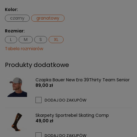
Kolor:
czarny
granatowy
Rozmiar:
L
M
S
XL
Tabela rozmiarów
Produkty dodatkowe
Czapka Bauer New Era 39Thirty Team Senior
89,00 zł
DODAJ DO ZAKUPÓW
Skarpety Sportrebel Skating Comp
49,00 zł
DODAJ DO ZAKUPÓW