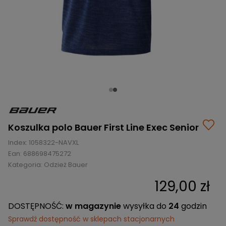
BRAMKI
CZĘŚCI
AKCESORIA
KOLEKCJE
ZAMIENNE
MEDYCYNA
SEZONOWE
ODZIEŻ
CZĘŚCI
SPORTOWA
ROWERY
ZAMIENNE
GRY I CZĘŚCI
OBUWIE
WYPRZEDAŻ
ZAMIENNE
SPRZĘT
KASKI
WYPRZEDAŻ
OCHRONNY
PERSONALIZACJA
KÓŁKA
ODZIEŻY
ŁOŻYSKA
SPORTREBEL
CUSTOM
OCHRANIACZE
TURNIEJE
Koszulka polo Bauer First Line Exec Senior
ODZIEŻ
Index:
1058322-NAVXL
WYPRZEDAŻ
OKULARY
Ean:
688698475272
SPORTOWE
Kategoria:
Odzież Bauer
TORBY/PLECAKI
129,00 zł
WYPRZEDAŻ
DOSTĘPNOŚĆ:
w magazynie
wysyłka do
24
godzin
Sprawdź dostępność w sklepach stacjonarnych