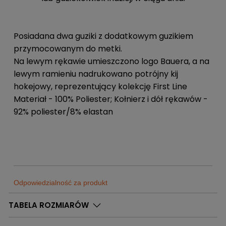
Posiadana dwa guziki z dodatkowym guzikiem
przymocowanym do metki.
Na lewym rękawie umieszczono logo Bauera, a na
lewym ramieniu nadrukowano potrójny kij
hokejowy, reprezentujący kolekcję First Line
Materiał - 100% Poliester; Kołnierz i dół rękawów -
92% poliester/8% elastan
Odpowiedzialność za produkt
Sklep
TABELA ROZMIARÓW
Sportrebel
Dostępne
0
Szt.
Bytom