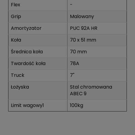
Flex
-
Grip
Malowany
Amortyzator
PUC 92A HR
Koła
70 x 51 mm
Średnica koła
70 mm
Twardość koła
78A
Truck
7"
Łożyska
Stal chromowana
ABEC 9
Limit wagowy1
100kg