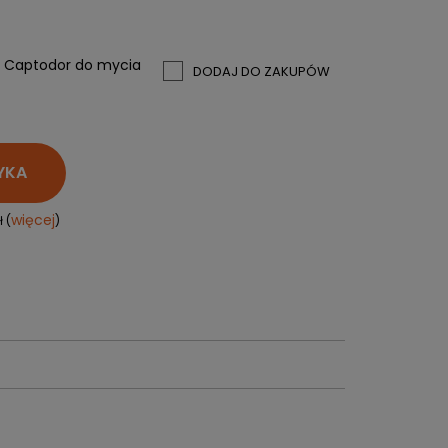
PERSONALIZACJA ODZIEŻY
e
SPORTREBEL CUSTOM
y Captodor do mycia
DODAJ DO ZAKUPÓW
TURNIEJE
KRĄŻKI
KIJE PLASTIKOWE
KOSZULKI
YKA
MAGNESY
KUBKI
więcej
 (
)
BRELOKI
BLUZY
WORKI I PLECAKI
więcej + 2
WYPRZEDAŻ