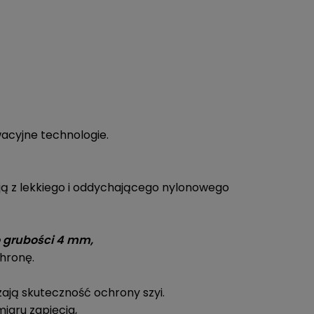
wacyjne technologie.
ją z lekkiego i oddychającego nylonowego
o
grubości 4 mm
,
chronę.
ają skuteczność ochrony szyi.
iaru zapięcia,