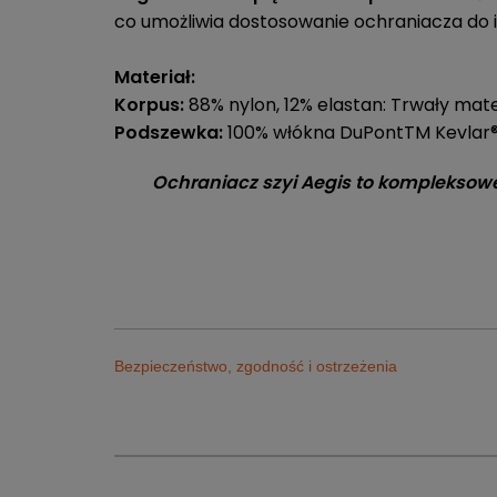
co umożliwia dostosowanie ochraniacza do i
Materiał:
Korpus:
88% nylon, 12% elastan: Trwały mate
Podszewka:
100% włókna DuPontTM Kevlar®
Ochraniacz szyi Aegis to kompleksowe
Bezpieczeństwo, zgodność i ostrzeżenia
Sklep Sportrebel Bytom
Adres:
Sklep Sportrebel Ruda Śląska
ul. Kazimierza Pułaskiego 71
Adres:
Sklep Sportrebel Tychy