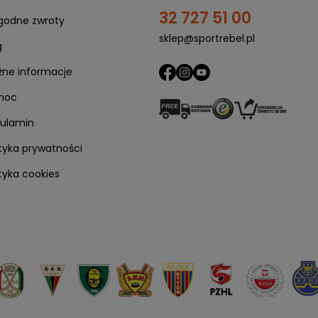
32 727 51 00
odne zwroty
sklep@sportrebel.pl
g
1. Skorzystaj z płatności Twisto
ne informacje
Po uzyskaniu pozytywnej weryfikacji, kliknij
"Kup z Twisto"
moc
ulamin
ityka prywatności
ityka cookies
2. Odbierz maila od Twisto
a Twoje zakupy, a
dalszą instrukcję
znajdziesz w swojej s
3. Masz 21 dni na płatność