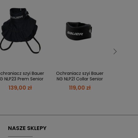
obwód. w cm
Ochraniacz
25-32
Pro 
309,
30-35
319
34-39
ówienie,
a Ty masz 21 dni
, aby płatność
38-43
chraniacz szyi Bauer
Ochraniacz szyi Bauer
G NLP23 Prem Senior
NG NLP21 Collar Senior
139,00 zł
119,00 zł
 możesz zapłacić w ciągu 21 dni.
NASZE SKLEPY