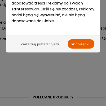
dopasować treści i reklamy do Twoich
ndywidualnych preferencji i komfortu użytkownika.
zainteresowań. Jeśli się nie zgodzisz, reklamy
nadal będą się wyświetlać, ale nie będą
dopasowane do Ciebie.
riał zapewniający wygodę i trwałość.
: Dodatkowa warstwa ochronna z Kevlar® zwiększa bezp
 rozwiązanie, które oferuje zaawansowaną ochronę i 
Zarządzaj preferencjami
W porządku
Dostępne
0
Szt.
E-mail:
Dostępne
25
Szt.
POLECANE PRODUKTY
Ochraniacz szyi Aegis
bytom@sportrebel.pl
E-mail:
Dostępne
1
Szt.