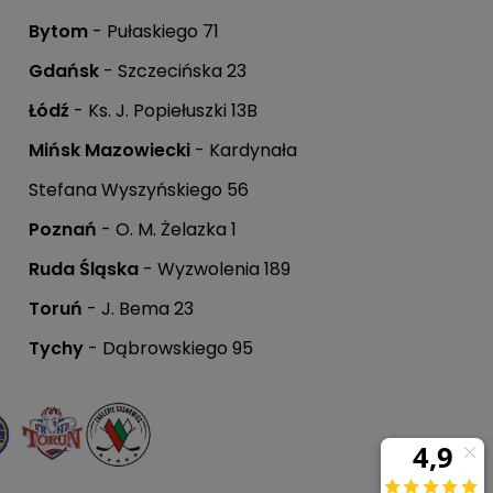
Bytom
- Pułaskiego 71
Gdańsk
- Szczecińska 23
Łódź
- Ks. J. Popiełuszki 13B
Mińsk Mazowiecki
- Kardynała
.
Stefana Wyszyńskiego 56
Poznań
- O. M. Żelazka 1
Ruda Śląska
- Wyzwolenia 189
Toruń
- J. Bema 23
krzynce mailowej.
Tychy
- Dąbrowskiego 95