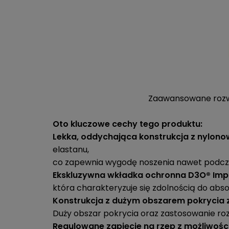
Zaawansowane rozwią
Oto kluczowe cechy tego produktu:
Lekka, oddychająca konstrukcja z nylono
elastanu,
co zapewnia wygodę noszenia nawet podcz
Ekskluzywna wkładka ochronna D3O® Imp
która charakteryzuje się zdolnością do abs
Konstrukcja z dużym obszarem pokrycia 
Duży obszar pokrycia oraz zastosowanie ro
Regulowane zapięcie na rzep z możliwości