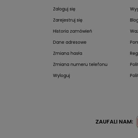
Sobota: 10:00 - 14:00
Zaloguj się
Wyg
Zarejestruj się
Blo
Historia zamówień
Waż
Dane adresowe
Po
Zmiana hasła
Reg
Zmiana numeru telefonu
Pol
Wyloguj
Pol
Twisto zapłaci z
ZAUFALI NAM: