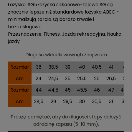
Łożyska: SG5 łożyska silikonowo-żelowe SG są
znacznie lepsze niż standardowe łożyska ABEC -
minimalizują tarcia są bardzo trwałe i
bezobsługowe
Przeznaczenie: Fitness, Jazda rekreacyjna, Nauka
jazdy
Długość wkładki wewnętrznej w cm
Rozmiar
38
38,5
39
40
40,5
41
42
cm
24
24,5
25
25,5
26
26,5
27
Rozmiar
44
44,5
45
45,5
46
47
47,5
cm
28,5
29
29,5
30
30,5
31
31,5
Proszę pamiętać, aby do długości stopy dołożyć
odrobinę zapasu (5-10 mm).