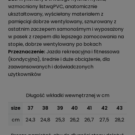
wzmocniony listwąPVC, anatomicznie
ukształtowany, wyściełany materiałem z
pamięciąi dobrze wentylowany, sznurowany z
ostatnim zaczepem samonośmym i wyposażony
w pasek z rzepem dla lepszego zamocowania na
stopie, dobrze wentylowany po bokach
Przeznaczenie:
Jazda rekreacyjna i fitnessowa
(kondycyjna), średnie i duże obciążenie, dla
zaawansowanych i doświadczonych
użytkowników
Długość wkładki wewnętrznej w cm
size
37
38
39
40
41
42
43
cm
24,3
24,8
25,3
26,2
26,7
27,5
28,2