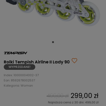
BRAMKI
CZĘŚCI
AKCESORIA
KOLEKCJE
ZAMIENNE
MEDYCYNA
SEZONOWE
ODZIEŻ
CZĘŚCI
SPORTOWA
ROWERY
ZAMIENNE
GRY I CZĘŚCI
OBUWIE
WYPRZEDAŻ
ZAMIENNE
SPRZĘT
KASKI
WYPRZEDAŻ
OCHRONNY
PERSONALIZACJA
KÓŁKA
ODZIEŻY
ŁOŻYSKA
SPORTREBEL
CUSTOM
OCHRANIACZE
TURNIEJE
Rolki Tempish Airline II Lady 90
ODZIEŻ
WYPRZEDANE!
WYPRZEDAŻ
OKULARY
Index:
10000004002-37
SPORTOWE
Ean:
8592678002537
TORBY/PLECAKI
Kategoria:
Woman
299,00 zł
WYPRZEDAŻ
499,00 zł
Najniższa cena z 30 dni: 499,00 zł