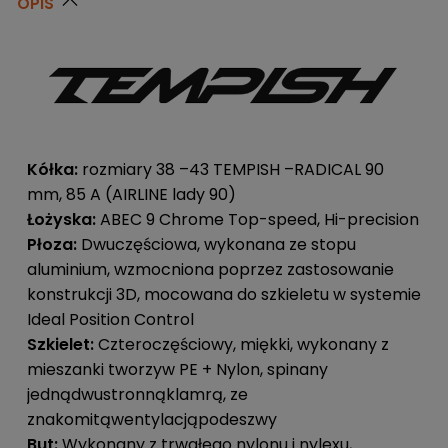
OPIS
Kółka:
rozmiary 38 –43 TEMPISH –RADICAL 90
mm, 85 A (AIRLINE lady 90)
Łożyska:
ABEC 9 Chrome Top-speed, Hi-precision
Płoza:
Dwuczęściowa, wykonana ze stopu
aluminium, wzmocniona poprzez zastosowanie
konstrukcji 3D, mocowana do szkieletu w systemie
Ideal Position Control
Szkielet:
Czteroczęściowy, miękki, wykonany z
mieszanki tworzyw PE + Nylon, spinany
jednądwustronnąklamrą, ze
znakomitąwentylacjąpodeszwy
But:
Wykonany z trwałego nylonu i nylexu,