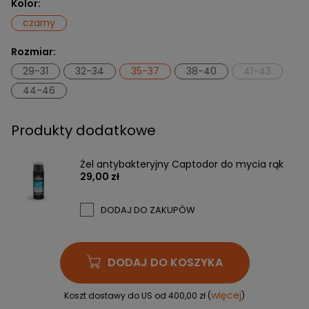
Kolor:
czarny
Rozmiar:
29-31
32-34
35-37
38-40
41-43
44-46
Produkty dodatkowe
Żel antybakteryjny Captodor do mycia rąk
29,00 zł
DODAJ DO ZAKUPÓW
DODAJ DO KOSZYKA
więcej
Koszt dostawy do US od 400,00 zł (
)