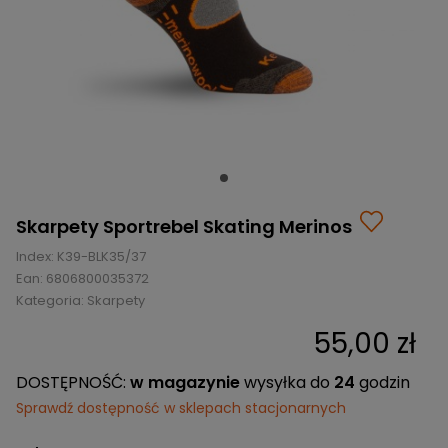
BRAMKI
CZĘŚCI
AKCESORIA
KOLEKCJE
ZAMIENNE
MEDYCYNA
SEZONOWE
ODZIEŻ
CZĘŚCI
SPORTOWA
ROWERY
ZAMIENNE
GRY I CZĘŚCI
OBUWIE
WYPRZEDAŻ
ZAMIENNE
SPRZĘT
KASKI
WYPRZEDAŻ
OCHRONNY
PERSONALIZACJA
KÓŁKA
ODZIEŻY
ŁOŻYSKA
SPORTREBEL
CUSTOM
Skarpety Sportrebel Skating Merinos
OCHRANIACZE
TURNIEJE
Index:
K39-BLK35/37
ODZIEŻ
Ean:
6806800035372
WYPRZEDAŻ
Kategoria:
OKULARY
Skarpety
SPORTOWE
55,00 zł
TORBY/PLECAKI
DOSTĘPNOŚĆ:
w magazynie
wysyłka do
24
godzin
WYPRZEDAŻ
Sprawdź dostępność w sklepach stacjonarnych