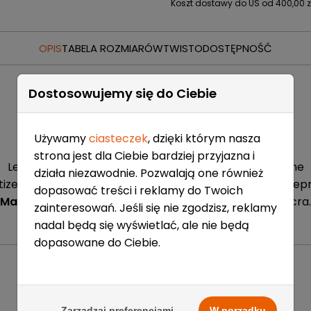
Koszt dostawy do US od 400,00 zł
OPIS
TABELA ROZMIARÓW
TWISTO
DOSTĘPNOŚĆ
Dostosowujemy się do Ciebie
Używamy
ciasteczek
, dzięki którym nasza
Skarpety hokejowe Bauer Performance Tall
strona jest dla Ciebie bardziej przyjazna i
Lekkie i oddychające z przędzą Coolmax, kompresyjne
działa niezawodnie. Pozwalają one również
ized® zapobiega rozwojowi bakterii, który powoduje nie
dopasować treści i reklamy do Twoich
Materiał:
65% Coolmax, 30% Nylon, 3% Poliester, 2% Lycra.
zainteresowań. Jeśli się nie zgodzisz, reklamy
nadal będą się wyświetlać, ale nie będą
dopasowane do Ciebie.
Dostępne
0
Szt.
Zarządzaj preferencjami
W porządku