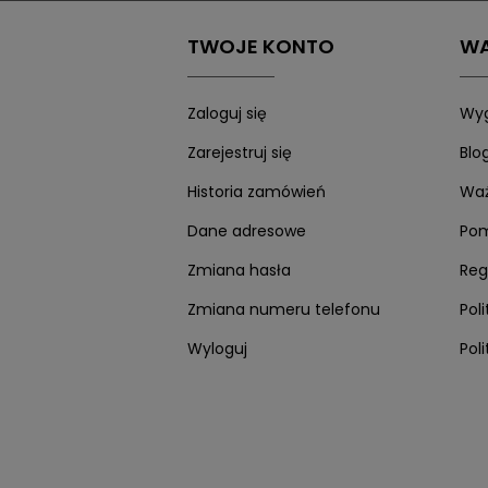
Środa: 17:00 - 19:00
TWOJE KONTO
WA
Czwartek: 14:00 - 19:00
Piątek: 14:00 - 19:00
Sobota: 10:00 - 14:00
Zaloguj się
Wyg
Zarejestruj się
Blo
Historia zamówień
Waż
Dane adresowe
Po
Zmiana hasła
Reg
Zmiana numeru telefonu
Pol
Wyloguj
Pol
Twisto zapłaci z