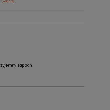
więcej
 (
)
przyjemny zapach.