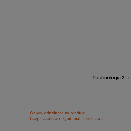
Technologia Sant
Odpowiedzialność za produkt
Bezpieczeństwo, zgodność i ostrzeżenia
Sklep Sportrebel Bytom