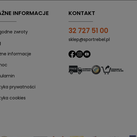
ŻNE INFORMACJE
KONTAKT
32 727 51 00
odne zwroty
sklep@sportrebel.pl
g
1. Skorzystaj z płatności Twisto
ne informacje
Po uzyskaniu pozytywnej weryfikacji, kliknij
"Kup z Twisto"
moc
ulamin
ityka prywatności
ityka cookies
2. Odbierz maila od Twisto
a Twoje zakupy, a
dalszą instrukcję
znajdziesz w swojej s