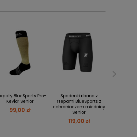
Rozmiar Bauer
10 yth-1,5
2-4,5
Spodnie
rzepami B
5-7
ochraniacz
Se
7,5-10
ówienie,
a Ty masz 21 dni
, aby płatność
119,
10,5-13
arpety BlueSports Pro-
Spodenki ribano z
Kevlar Senior
rzepami BlueSports z
ochraniaczem miednicy
99,00 zł
Senior
 możesz zapłacić w ciągu 21 dni.
119,00 zł