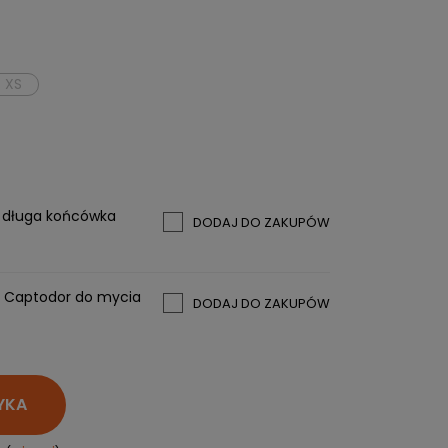
PERSONALIZACJA ODZIEŻY
SPORTREBEL CUSTOM
XS
TURNIEJE
KRĄŻKI
KIJE PLASTIKOWE
e
KOSZULKI
MAGNESY
KUBKI
+ długa końcówka
DODAJ DO ZAKUPÓW
BRELOKI
BLUZY
WORKI I PLECAKI
y Captodor do mycia
DODAJ DO ZAKUPÓW
więcej + 2
WYPRZEDAŻ
YKA