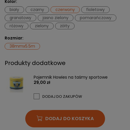
Kolor:
biały
czarny
czerwony
fioletowy
granatowy
jasno zielony
pomarańczowy
różowy
zielony
żółty
Rozmiar:
38mmx5.5m
Produkty dodatkowe
Pojemnik Howies na taśmy sportowe
29,00 zł
DODAJ DO ZAKUPÓW
DODAJ DO KOSZYKA