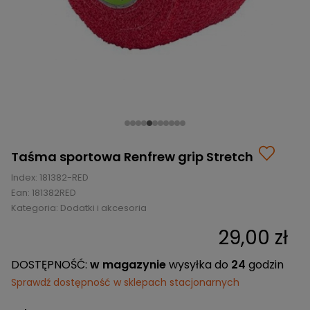
BRAMKI
CZĘŚCI
AKCESORIA
KOLEKCJE
ZAMIENNE
MEDYCYNA
SEZONOWE
ODZIEŻ
CZĘŚCI
SPORTOWA
ROWERY
ZAMIENNE
GRY I CZĘŚCI
OBUWIE
WYPRZEDAŻ
ZAMIENNE
SPRZĘT
KASKI
WYPRZEDAŻ
OCHRONNY
PERSONALIZACJA
KÓŁKA
ODZIEŻY
ŁOŻYSKA
SPORTREBEL
CUSTOM
Taśma sportowa Renfrew grip Stretch
OCHRANIACZE
TURNIEJE
Index:
181382-RED
ODZIEŻ
Ean:
181382RED
WYPRZEDAŻ
Kategoria:
OKULARY
Dodatki i akcesoria
SPORTOWE
29,00 zł
TORBY/PLECAKI
DOSTĘPNOŚĆ:
w magazynie
wysyłka do
24
godzin
WYPRZEDAŻ
Sprawdź dostępność w sklepach stacjonarnych