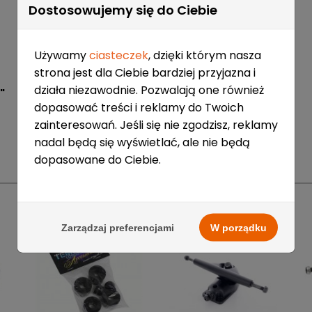
Dostosowujemy się do Ciebie
Używamy
ciasteczek
, dzięki którym nasza
strona jest dla Ciebie bardziej przyjazna i
działa niezawodnie. Pozwalają one również
"
dopasować treści i reklamy do Twoich
zainteresowań. Jeśli się nie zgodzisz, reklamy
nadal będą się wyświetlać, ale nie będą
Dostępne
0
Szt.
dopasowane do Ciebie.
E-mail:
Dostępne
5
Szt.
POLECANE PRODUKTY
bytom@sportrebel.pl
E-mail:
Dostępne
0
Szt.
sklep@sportrebel.pl
Zarządzaj preferencjami
W porządku
E-mail:
Telefon:
Dostępne
0
Szt.
tychy@sportrebel.pl
+48 32 797 35 26
E-mail:
Telefon:
Dostępne
0
Szt.
gdansk@sportrebel.pl
+48 32 727 51 02
Co to jest i jak działa Twisto Pay?
E-mail:
Telefon:
Dostępne
0
Szt.
lodz@sportrebel.pl
+48 32 219 00 43
E-mail:
Telefon:
Dostępne
0
Szt.