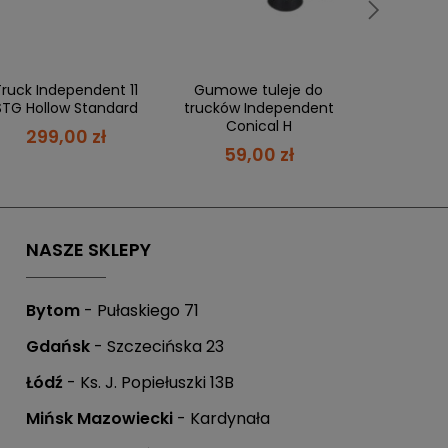
ówienie,
a Ty masz 21 dni
, aby płatność
Truck Independent 11
Gumowe tuleje do
STG Hollow Standard
trucków Independent
Conical H
299,00 zł
59,00 zł
 możesz zapłacić w ciągu 21 dni.
NASZE SKLEPY
Bytom
- Pułaskiego 71
Gdańsk
- Szczecińska 23
Łódź
- Ks. J. Popiełuszki 13B
Mińsk Mazowiecki
- Kardynała
.