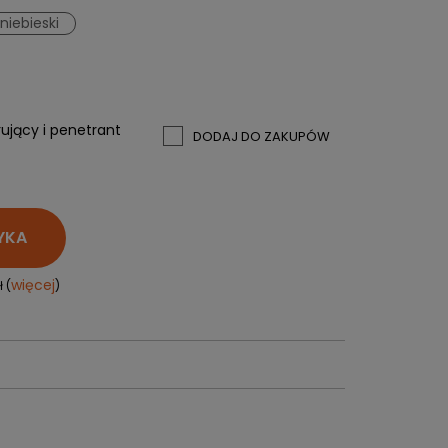
PERSONALIZACJA ODZIEŻY
niebieski
SPORTREBEL CUSTOM
e
TURNIEJE
KRĄŻKI
jący i penetrant
DODAJ DO ZAKUPÓW
KIJE PLASTIKOWE
KOSZULKI
MAGNESY
KUBKI
YKA
BRELOKI
BLUZY
więcej
 (
)
WORKI I PLECAKI
więcej + 2
WYPRZEDAŻ