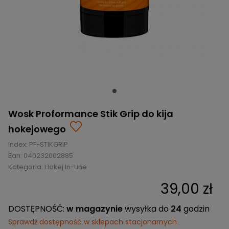
BRAMKI
CZĘŚCI
AKCESORIA
KOLEKCJE
ZAMIENNE
MEDYCYNA
SEZONOWE
ODZIEŻ
CZĘŚCI
SPORTOWA
ROWERY
ZAMIENNE
GRY I CZĘŚCI
OBUWIE
WYPRZEDAŻ
ZAMIENNE
SPRZĘT
KASKI
WYPRZEDAŻ
OCHRONNY
PERSONALIZACJA
KÓŁKA
ODZIEŻY
ŁOŻYSKA
SPORTREBEL
CUSTOM
Wosk Proformance Stik Grip do kija
OCHRANIACZE
TURNIEJE
hokejowego
ODZIEŻ
Index:
WYPRZEDAŻ
PF-STIKGRIP
OKULARY
Ean:
040232002885
SPORTOWE
Kategoria:
Hokej In-Line
TORBY/PLECAKI
39,00 zł
WYPRZEDAŻ
DOSTĘPNOŚĆ:
w magazynie
wysyłka do
24
godzin
Sprawdź dostępność w sklepach stacjonarnych