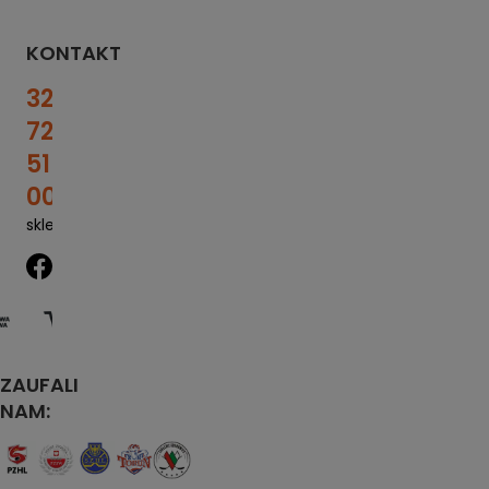
KONTAKT
32
727
51
00
sklep@sportrebel.pl
ZAUFALI
NAM: