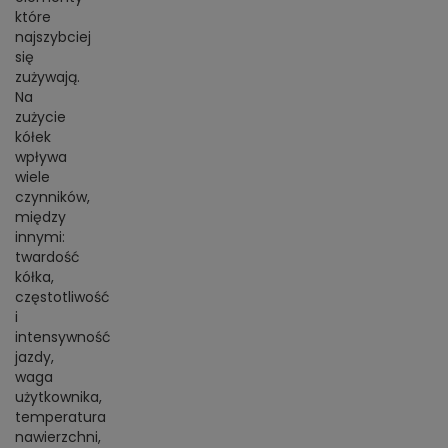
BRAMKI
CZĘŚCI
które
AKCESORIA
KOLEKCJE
ZAMIENNE
najszybciej
MEDYCYNA
SEZONOWE
ODZIEŻ
CZĘŚCI
SPORTOWA
się
ROWERY
ZAMIENNE
zużywają.
GRY I CZĘŚCI
OBUWIE
WYPRZEDAŻ
ZAMIENNE
Na
SPRZĘT
KASKI
zużycie
WYPRZEDAŻ
OCHRONNY
PERSONALIZACJA
kółek
KÓŁKA
ODZIEŻY
wpływa
wiele
ŁOŻYSKA
SPORTREBEL
czynników,
CUSTOM
między
OCHRANIACZE
innymi:
TURNIEJE
twardość
ODZIEŻ
kółka,
WYPRZEDAŻ
częstotliwość
OKULARY
i
SPORTOWE
intensywność
jazdy,
TORBY/PLECAKI
waga
WYPRZEDAŻ
użytkownika,
temperatura
nawierzchni,