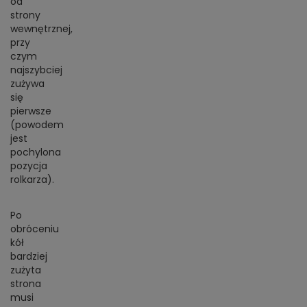
od
strony
wewnętrznej,
przy
czym
najszybciej
zużywa
się
pierwsze
(powodem
jest
pochylona
pozycja
rolkarza).
Po
obróceniu
kół
bardziej
zużyta
strona
musi