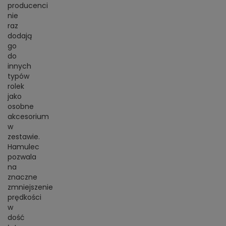
BRAMKI
producenci
CZĘŚCI
AKCESORIA
KOLEKCJE
nie
ZAMIENNE
MEDYCYNA
SEZONOWE
ODZIEŻ
raz
CZĘŚCI
SPORTOWA
dodają
ROWERY
ZAMIENNE
GRY I CZĘŚCI
OBUWIE
go
WYPRZEDAŻ
ZAMIENNE
SPRZĘT
do
KASKI
WYPRZEDAŻ
OCHRONNY
innych
PERSONALIZACJA
KÓŁKA
typów
ODZIEŻY
rolek
ŁOŻYSKA
SPORTREBEL
jako
CUSTOM
osobne
OCHRANIACZE
akcesorium
TURNIEJE
w
ODZIEŻ
zestawie.
WYPRZEDAŻ
Hamulec
OKULARY
pozwala
SPORTOWE
na
znaczne
TORBY/PLECAKI
zmniejszenie
prędkości
WYPRZEDAŻ
w
dość