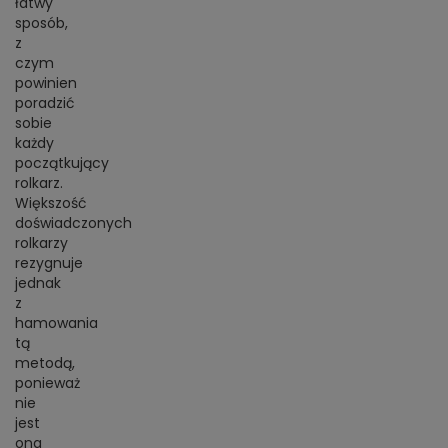
łatwy
sposób,
z
czym
powinien
poradzić
sobie
każdy
początkujący
rolkarz.
Większość
doświadczonych
rolkarzy
rezygnuje
jednak
z
hamowania
tą
metodą,
ponieważ
nie
jest
ona