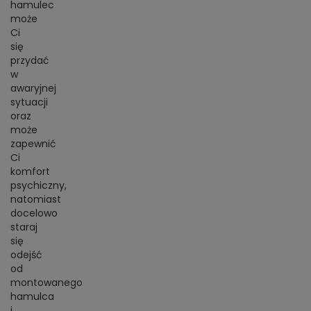
hamulec
może
Ci
się
przydać
w
awaryjnej
sytuacji
oraz
może
zapewnić
Ci
komfort
psychiczny,
natomiast
docelowo
staraj
się
odejść
od
montowanego
hamulca
i