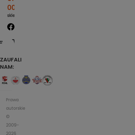
00
sklep@sportrebel.pl
ZAUFALI
NAM:
Prawa
autorskie
©
2009-
2026