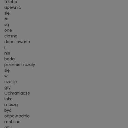
trzeba
upewnić
się,
że
są
one
ciasno
dopasowane
i
nie
będą
przemieszczały
się
w
czasie
gry.
Ochraniacze
łokci
muszą
być
odpowiednio
mobilne
aby