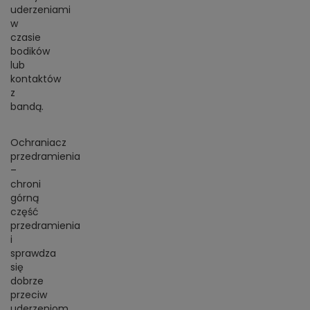
uderzeniami
w
czasie
bodików
lub
kontaktów
z
bandą.
Ochraniacz
przedramienia
–
chroni
górną
część
przedramienia
i
sprawdza
się
dobrze
przeciw
uderzeniom