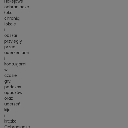
BRAMKI
Hokejowe
CZĘŚCI
AKCESORIA
KOLEKCJE
ochraniacze
ZAMIENNE
MEDYCYNA
SEZONOWE
ODZIEŻ
łokci
CZĘŚCI
SPORTOWA
chronią
ROWERY
ZAMIENNE
GRY I CZĘŚCI
OBUWIE
łokcie
WYPRZEDAŻ
ZAMIENNE
i
SPRZĘT
KASKI
WYPRZEDAŻ
obszar
OCHRONNY
PERSONALIZACJA
przyległy
KÓŁKA
ODZIEŻY
przed
uderzeniami
ŁOŻYSKA
SPORTREBEL
i
CUSTOM
kontuzjami
OCHRANIACZE
w
TURNIEJE
ODZIEŻ
czasie
WYPRZEDAŻ
gry,
OKULARY
podczas
SPORTOWE
upadków
oraz
TORBY/PLECAKI
uderzeń
kija
WYPRZEDAŻ
i
krążka.
Ochraniacze