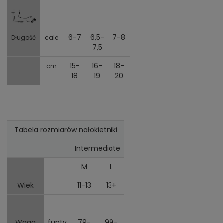
6-7
6,5-
7-8
Długość
cale
7,5
15-
16-
18-
cm
18
19
20
Tabela rozmiarów nałokietniki
Intermediate
M
L
Wiek
11-13
13+
Waga
funty
79-
99-