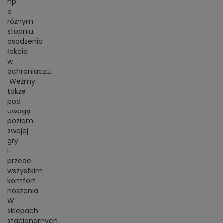
np.
o
różnym
stopniu
osadzenia
łokcia
w
ochraniaczu.
Weźmy
także
pod
uwagę
poziom
swojej
gry
i
przede
wszystkim
komfort
noszenia.
W
sklepach
stacjonarnych