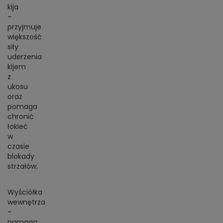
kija
–
przyjmuje
większość
siły
uderzenia
kijem
z
ukosu
oraz
pomaga
chronić
łokieć
w
czasie
blokady
strzałów.
Wyściółka
wewnętrza
-
pomaga