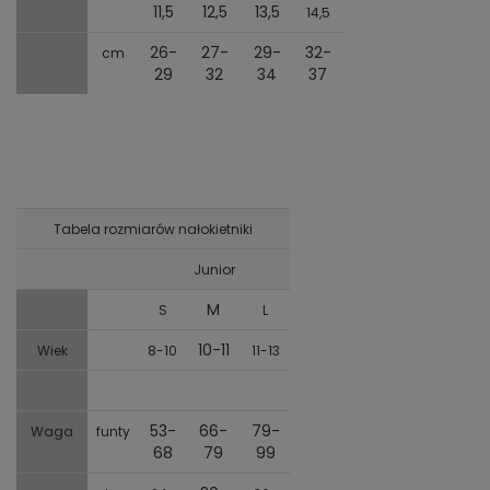
11,5
12,5
13,5
14,5
26-
27-
29-
32-
cm
29
32
34
37
Tabela rozmiarów nałokietniki
Junior
M
S
L
10-11
Wiek
8-10
11-13
53-
66-
79-
Waga
funty
68
79
99