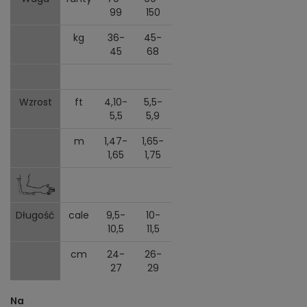
99
150
kg
36-
45-
45
68
Wzrost
ft
4,10-
5,5-
5,5
5,9
m
1,47-
1,65-
1,65
1,75
Długość
cale
9,5-
10-
10,5
11,5
cm
24-
26-
27
29
Na