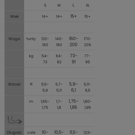
L
S
M
XL
15+
Wiek
14+
14+
15+
160-
Waga
funty
120-
140-
170-
200
160
180
209
73-
kg
54-
64-
77-
91
73
82
95
5,9-
Wzrost
ft
5,5-
5,7-
5,11-
6,1
5,9
5,11
6,5
1,75-
m
1,65-
1,7-
1,80-
1,85
1,75
1,8
1,95
10-
10,5-
11,5-
Długość
cale
12,5-