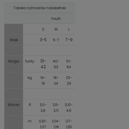
Tabela rozmiarów nałokietniki
Youth
S
M
L
3-5
7-9
Wiek
5-7
31-
Waga
funty
40-
51-
42
53
64
kg
14-
18-
23-
19
24
29
Wzrost
ft
3,0-
3,5-
3,10-
3,6
3,11
4,5
m
0,91-
1,04-
1,17-
1,07
1,19
1,35