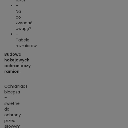
łokci
-
Na
co
zwracać
uwagę?
-
Tabele
rozmiarów
Budowa
hokejowych
ochraniaczy
ramion:
Ochraniacz
bicepsa
–
świetne
do
ochrony
przed
siłowymi