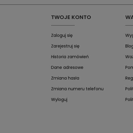
KÓŁKA
KOSZULKI
BRAM
BLUZ
HAMULCE
BLUZY
CZAP
TWOJE KONTO
WA
PŁOZY
SZALIKI I CZAPKI
KART
WPINKI I WLEPKI
FIGU
MAGNESY
AUT
Zaloguj się
Wyg
BIDONY I KUBKI
KLOC
Zarejestruj się
Blo
KRĄŻKI I BRELOKI
KRĄŻ
więcej + 4
więc
Historia zamówień
Waż
Dane adresowe
HKS 
Po
BIDO
Zmiana hasła
Reg
BREL
Zmiana numeru telefonu
Pol
MAGN
OTWI
Wyloguj
Pol
KOSZ