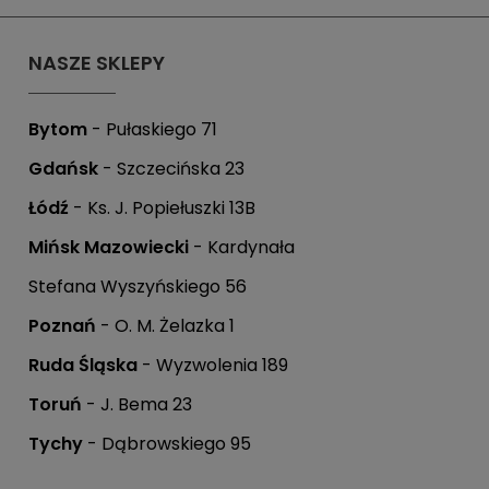
PERSONALIZACJA ODZIEŻY
SPORTREBEL CUSTOM
NASZE SKLEPY
TURNIEJE
KRĄŻKI
Bytom
- Pułaskiego 71
KIJE PLASTIKOWE
Gdańsk
- Szczecińska 23
KOSZULKI
Łódź
- Ks. J. Popiełuszki 13B
MAGNESY
KUBKI
Mińsk Mazowiecki
- Kardynała
BRELOKI
Stefana Wyszyńskiego 56
BLUZY
WORKI I PLECAKI
Poznań
- O. M. Żelazka 1
więcej + 2
Ruda Śląska
- Wyzwolenia 189
WYPRZEDAŻ
Toruń
- J. Bema 23
Tychy
- Dąbrowskiego 95