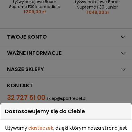
Łyżwy hokejowe Bauer
Łyżwy hokejowe Bauer
Supreme F30 Intermediate
Supreme F30 Junior
1 309,00 zł
1 049,00 zł
TWOJE KONTO
WAŻNE INFORMACJE
NASZE SKLEPY
KONTAKT
32 727 51 00
sklep@sportrebel.pl
Dostosowujemy się do Ciebie
Używamy
ciasteczek
, dzięki którym nasza strona jest