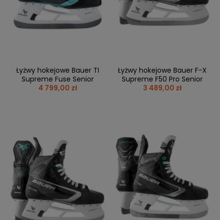
BRAMKI
CZĘŚCI
AKCESORIA
KOLEKCJE
ZAMIENNE
MEDYCYNA
SEZONOWE
ODZIEŻ
CZĘŚCI
SPORTOWA
ROWERY
ZAMIENNE
GRY I CZĘŚCI
OBUWIE
WYPRZEDAŻ
ZAMIENNE
SPRZĘT
KASKI
WYPRZEDAŻ
OCHRONNY
PERSONALIZACJA
Łyżwy hokejowe Bauer TI
Łyżwy hokejowe Bauer F-X
KÓŁKA
ODZIEŻY
Supreme Fuse Senior
Supreme F50 Pro Senior
4 799,00 zł
3 489,00 zł
ŁOŻYSKA
SPORTREBEL
CUSTOM
OCHRANIACZE
TURNIEJE
ODZIEŻ
WYPRZEDAŻ
OKULARY
SPORTOWE
TORBY/PLECAKI
WYPRZEDAŻ