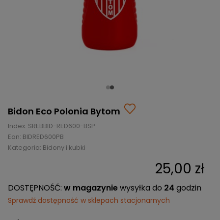
BRAMKI
CZĘŚCI
AKCESORIA
KOLEKCJE
ZAMIENNE
MEDYCYNA
SEZONOWE
ODZIEŻ
CZĘŚCI
SPORTOWA
ROWERY
ZAMIENNE
GRY I CZĘŚCI
OBUWIE
WYPRZEDAŻ
ZAMIENNE
SPRZĘT
KASKI
WYPRZEDAŻ
OCHRONNY
PERSONALIZACJA
KÓŁKA
ODZIEŻY
ŁOŻYSKA
SPORTREBEL
CUSTOM
Bidon Eco Polonia Bytom
OCHRANIACZE
TURNIEJE
Index:
SREBBID-RED600-BSP
ODZIEŻ
Ean:
BIDRED600PB
WYPRZEDAŻ
Kategoria:
OKULARY
Bidony i kubki
SPORTOWE
25,00 zł
TORBY/PLECAKI
DOSTĘPNOŚĆ:
w magazynie
wysyłka do
24
godzin
WYPRZEDAŻ
Sprawdź dostępność w sklepach stacjonarnych