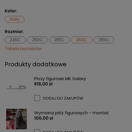
Kolor:
biały
Rozmiar:
245C
250C
255C
260C
265C
Tabela rozmiarów
Produkty dodatkowe
Płozy figurowe MK Galaxy
619,00 zł
DODAJ DO ZAKUPÓW
Wymiana płóz figurowych - montaż
100,00 zł