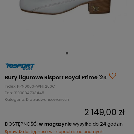
BRAMKI
CZĘŚCI
AKCESORIA
KOLEKCJE
ZAMIENNE
MEDYCYNA
SEZONOWE
ODZIEŻ
CZĘŚCI
SPORTOWA
ROWERY
ZAMIENNE
GRY I CZĘŚCI
OBUWIE
WYPRZEDAŻ
ZAMIENNE
SPRZĘT
KASKI
WYPRZEDAŻ
OCHRONNY
PERSONALIZACJA
KÓŁKA
ODZIEŻY
ŁOŻYSKA
SPORTREBEL
CUSTOM
OCHRANIACZE
TURNIEJE
Buty figurowe Risport Royal Prime '24
ODZIEŻ
WYPRZEDAŻ
Index:
PPN0060-WHT260C
OKULARY
Ean:
3109884703445
SPORTOWE
Kategoria:
Dla zaawansowanych
TORBY/PLECAKI
2 149,00 zł
WYPRZEDAŻ
DOSTĘPNOŚĆ:
w magazynie
wysyłka do
24
godzin
Sprawdź dostępność w sklepach stacjonarnych