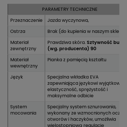
PARAMETRY TECHNICZNE
Przeznaczenie
Jazda wyczynowa,
Ostrza
Brak (do kupienia w naszym sklepie
Materiał
Prawdziwa skóra.
Sztywność buta
zewnętrzny
(wg. producenta) 90
Materiał
Pianka z pamięcią kształtu
wewnętrzny
Język
Specjalna wkładka EVA
zapewniająca językowi wyjątkową
elastyczność, sprężystość i
maksymalne odbicie
System
Specjalny system sznurowania,
mocowania
wykonany ze wzmocnionych oczek,
otworów i haczyków, umożliwia
wielostopniową regulację