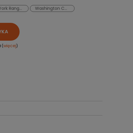
PERSONALIZACJA ODZIEŻY
New York Rangers
Washington Capitals
SPORTREBEL CUSTOM
TURNIEJE
YKA
KRĄŻKI
KIJE PLASTIKOWE
więcej
 (
)
KOSZULKI
MAGNESY
KUBKI
BRELOKI
BLUZY
WORKI I PLECAKI
więcej + 2
WYPRZEDAŻ