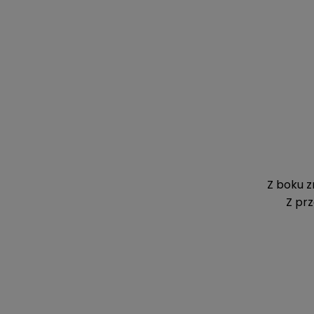
Z boku z
Z pr