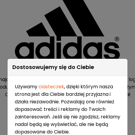
Dostosowujemy się do Ciebie
Znakomite czapki firmy Adidas z daszkiem
najduje sie wyszywany napis drużyny z tyłu, wyszywane lo
Używamy
ciasteczek
, dzięki którym nasza
zodu natomiast haftowany herb klubowy wybranej drużyn
strona jest dla Ciebie bardziej przyjazna i
Oficjalny produkt licencjonowany NHL - 100% oryginał
działa niezawodnie. Pozwalają one również
Materiał: Poliester, bawełna
dopasować treści i reklamy do Twoich
zainteresowań. Jeśli się nie zgodzisz, reklamy
nadal będą się wyświetlać, ale nie będą
dopasowane do Ciebie.