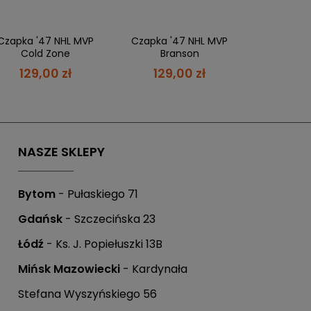
Czapka '47 NHL MVP
Czapka '47 NHL MVP
Cold Zone
Branson
129,00 zł
129,00 zł
 możesz zapłacić w ciągu 21 dni.
NASZE SKLEPY
Bytom
- Pułaskiego 71
Gdańsk
- Szczecińska 23
Łódź
- Ks. J. Popiełuszki 13B
Mińsk Mazowiecki
- Kardynała
.
Stefana Wyszyńskiego 56