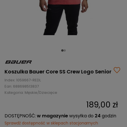
BRAMKI
CZĘŚCI
AKCESORIA
KOLEKCJE
ZAMIENNE
MEDYCYNA
SEZONOWE
ODZIEŻ
CZĘŚCI
SPORTOWA
ROWERY
ZAMIENNE
GRY I CZĘŚCI
OBUWIE
WYPRZEDAŻ
ZAMIENNE
SPRZĘT
KASKI
WYPRZEDAŻ
OCHRONNY
PERSONALIZACJA
KÓŁKA
ODZIEŻY
ŁOŻYSKA
SPORTREBEL
CUSTOM
OCHRANIACZE
TURNIEJE
Koszulka Bauer Core SS Crew Logo Senior
ODZIEŻ
Index:
1059667-REDL
WYPRZEDAŻ
OKULARY
Ean:
688698513837
SPORTOWE
Kategoria:
Męskie/Dziecięce
TORBY/PLECAKI
189,00 zł
WYPRZEDAŻ
DOSTĘPNOŚĆ:
w magazynie
wysyłka do
24
godzin
Sprawdź dostępność w sklepach stacjonarnych