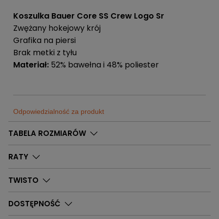
Koszulka Bauer Core SS Crew Logo Sr
Zwężany hokejowy krój
Grafika na piersi
Brak metki z tyłu
Materiał:
52% bawełna i 48% poliester
Odpowiedzialność za produkt
Sklep
TABELA ROZMIARÓW
Sportrebel
Dostępne
0
Szt.
Bytom
RATY
Adres:
Sklep
Sportrebel
Dostępne
0
Szt.
ul. Kazimierza Pułaskiego 71
TWISTO
Ruda Śląska
71 41-902 Bytom
Adres:
Sklep
DOSTĘPNOŚĆ
Sportrebel
Dostępne
0
Szt.
ul. Wyzwolenia 189
Godziny otwarcia: