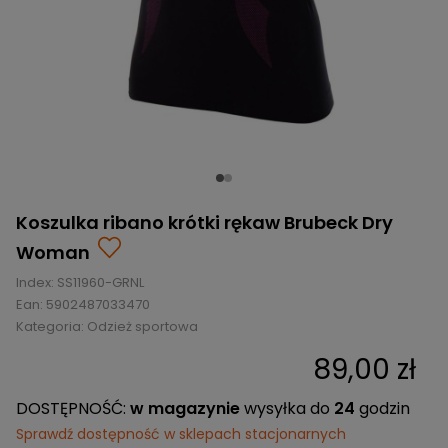
BRAMKI
CZĘŚCI
AKCESORIA
KOLEKCJE
ZAMIENNE
MEDYCYNA
SEZONOWE
ODZIEŻ
CZĘŚCI
SPORTOWA
ROWERY
ZAMIENNE
GRY I CZĘŚCI
OBUWIE
WYPRZEDAŻ
ZAMIENNE
SPRZĘT
KASKI
WYPRZEDAŻ
OCHRONNY
PERSONALIZACJA
KÓŁKA
ODZIEŻY
ŁOŻYSKA
SPORTREBEL
CUSTOM
Koszulka ribano krótki rękaw Brubeck Dry
OCHRANIACZE
TURNIEJE
Woman
ODZIEŻ
Index:
WYPRZEDAŻ
SS11960-GRNL
OKULARY
Ean:
5902487033470
SPORTOWE
Kategoria:
Odzież sportowa
TORBY/PLECAKI
89,00 zł
WYPRZEDAŻ
DOSTĘPNOŚĆ:
w magazynie
wysyłka do
24
godzin
Sprawdź dostępność w sklepach stacjonarnych