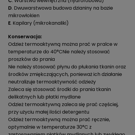
C
. Warstwa wewnętrzna (hydrofobowa)
D
. Dwuwarstwowa budowa dzianiny na bazie
mikrowłokien
E
. Kapilary (mikrokanaliki)
Konserwacja:
Odzież termoaktywną można prać w pralce w
temperaturze do 40°CNie należy stosować
proszków do prania
Nie należy stosować płynu do płukania tkanin oraz
środków zmiękczających, ponieważ ich działanie
neutralizuje termoaktywność odzieży
Zaleca się stosować środki do prania tkanin
delikatnych lub płatki mydlane
Odzież termoaktywną zaleca się prać częściej,
przy użyciu małej ilości detergentu
Odzież termoaktywną można prać ręcznie,
optymalnie w temperaturze 30°C z
zastosowaniem płatków mydlanych lub zwykłego