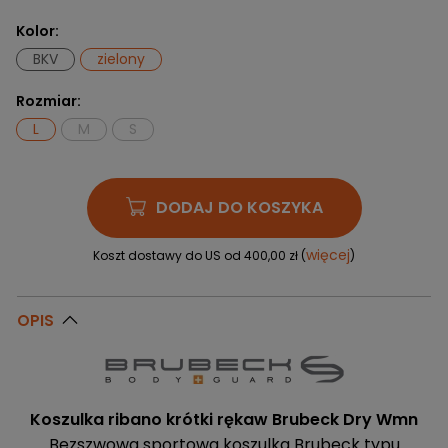
Kolor:
BKV
zielony
Rozmiar:
L
M
S
DODAJ DO KOSZYKA
więcej
Koszt dostawy do US od 400,00 zł (
)
OPIS
Koszulka ribano krótki rękaw Brubeck Dry Wmn
Bezszwowa sportowa koszulka Brubeck typu