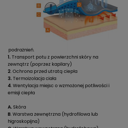
podrażnień.
1.
Transport potu z powierzchni skóry na
zewnątrz (poprzez kapilary)
2
. Ochrona przed utratą ciepła
3.
Termoizolacja ciała
4
. Wentylacja miejsc o wzmożonej potliwości i
emisji ciepła
A.
Skóra
B
. Warstwa zewnętrzna (hydrofilowa lub
higroskopijna)