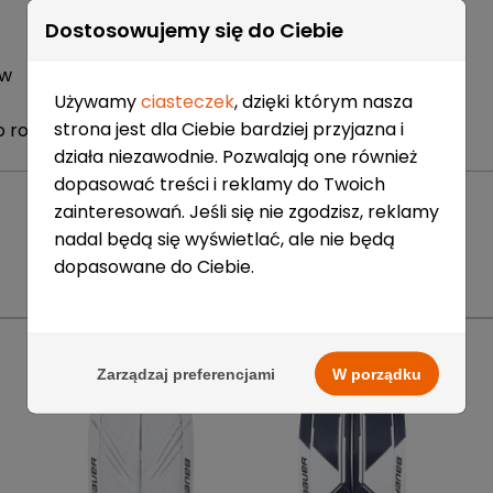
Dostosowujemy się do Ciebie
ów
Używamy
ciasteczek
, dzięki którym nasza
strona jest dla Ciebie bardziej przyjazna i
o rozmiaru
działa niezawodnie. Pozwalają one również
dopasować treści i reklamy do Twoich
zainteresowań. Jeśli się nie zgodzisz, reklamy
nadal będą się wyświetlać, ale nie będą
dopasowane do Ciebie.
Dostępne
0
Szt.
E-mail:
Dostępne
1
Szt.
POLECANE PRODUKTY
bytom@sportrebel.pl
E-mail:
Dostępne
0
Szt.
Zarządzaj preferencjami
W porządku
sklep@sportrebel.pl
E-mail:
Telefon:
Dostępne
1
Szt.
tychy@sportrebel.pl
+48 32 797 35 26
E-mail:
Telefon:
Dostępne
0
Szt.
gdansk@sportrebel.pl
+48 32 727 51 02
Co to jest i jak działa Twisto Pay?
E-mail:
Telefon:
Dostępne
1
Szt.