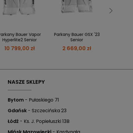
ówienie,
a Ty masz 21 dni
, aby płatność
Parkany Bauer Vapor
Parkany Bauer GSX '23
Hyperlite2 Senior
Senior
10 799,00 zł
2 669,00 zł
 możesz zapłacić w ciągu 21 dni.
NASZE SKLEPY
Bytom
- Pułaskiego 71
Gdańsk
- Szczecińska 23
Łódź
- Ks. J. Popiełuszki 13B
Mińsk Mazowiecki
- Kardynała