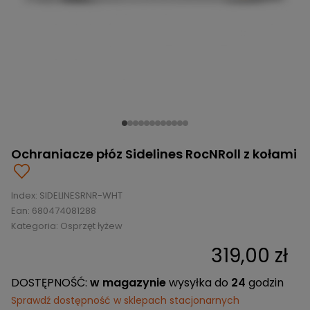
BRAMKI
CZĘŚCI
AKCESORIA
KOLEKCJE
ZAMIENNE
MEDYCYNA
SEZONOWE
ODZIEŻ
CZĘŚCI
SPORTOWA
ROWERY
ZAMIENNE
GRY I CZĘŚCI
OBUWIE
WYPRZEDAŻ
ZAMIENNE
SPRZĘT
KASKI
WYPRZEDAŻ
OCHRONNY
PERSONALIZACJA
KÓŁKA
ODZIEŻY
ŁOŻYSKA
SPORTREBEL
CUSTOM
Ochraniacze płóz Sidelines RocNRoll z kołami
OCHRANIACZE
TURNIEJE
ODZIEŻ
Index:
WYPRZEDAŻ
SIDELINESRNR-WHT
OKULARY
Ean:
680474081288
SPORTOWE
Kategoria:
Osprzęt łyżew
TORBY/PLECAKI
319,00 zł
WYPRZEDAŻ
DOSTĘPNOŚĆ:
w magazynie
wysyłka do
24
godzin
Sprawdź dostępność w sklepach stacjonarnych