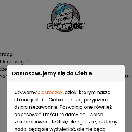
ardog.
hłonie wilgoć.
odzeniami podczas przechowywania w torbie.
Dostosowujemy się do Ciebie
miarach 8 "- 10,5" (20.32-26.67cm) oraz hokejowych 200
Używamy
ciasteczek
, dzięki którym nasza
strona jest dla Ciebie bardziej przyjazna i
działa niezawodnie. Pozwalają one również
dopasować treści i reklamy do Twoich
zainteresowań. Jeśli się nie zgodzisz, reklamy
nadal będą się wyświetlać, ale nie będą