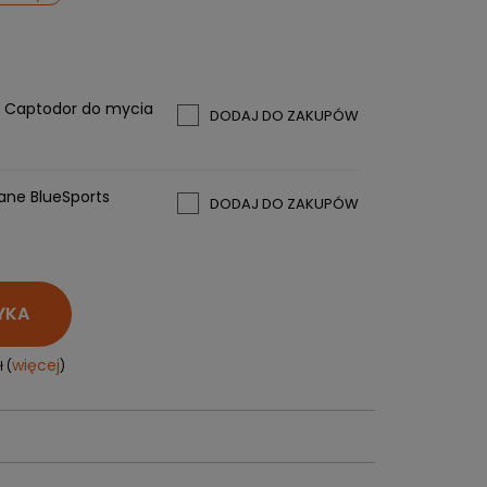
PERSONALIZACJA ODZIEŻY
SPORTREBEL CUSTOM
e
TURNIEJE
y Captodor do mycia
DODAJ DO ZAKUPÓW
KRĄŻKI
KIJE PLASTIKOWE
KOSZULKI
ane BlueSports
DODAJ DO ZAKUPÓW
MAGNESY
KUBKI
BRELOKI
BLUZY
YKA
WORKI I PLECAKI
więcej + 2
więcej
 (
)
WYPRZEDAŻ