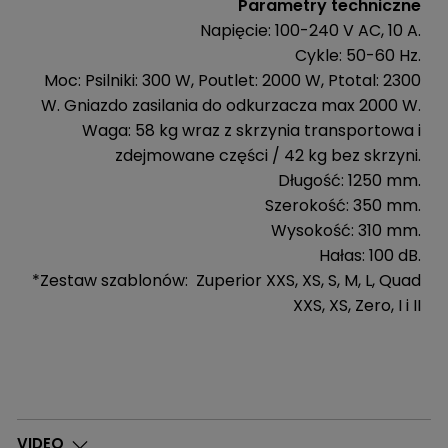
Parametry techniczne
Napięcie: 100-240 V AC, 10 A.
Cykle: 50-60 Hz.
Moc: Psilniki: 300 W, Poutlet: 2000 W, Ptotal: 2300
W. Gniazdo zasilania do odkurzacza max 2000 W.
Waga: 58 kg wraz z skrzynia transportowa i
zdejmowane części / 42 kg bez skrzyni.
Długość: 1250 mm.
Szerokość: 350 mm.
Wysokość: 310 mm.
Hałas: 100 dB.
*Zestaw szablonów: Zuperior XXS, XS, S, M, L, Quad
XXS, XS, Zero, I i II
Sklep
VIDEO