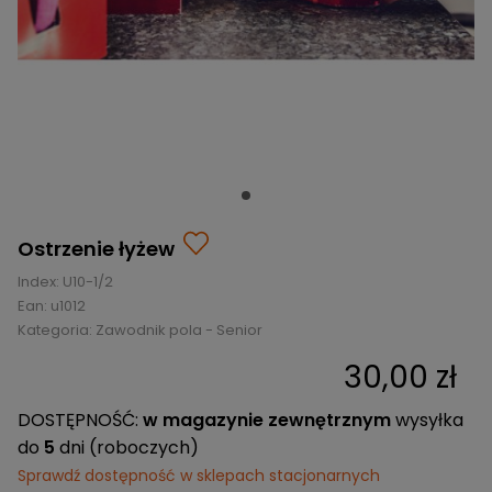
BRAMKI
CZĘŚCI
AKCESORIA
KOLEKCJE
ZAMIENNE
MEDYCYNA
SEZONOWE
ODZIEŻ
CZĘŚCI
SPORTOWA
ROWERY
ZAMIENNE
GRY I CZĘŚCI
OBUWIE
WYPRZEDAŻ
ZAMIENNE
SPRZĘT
KASKI
WYPRZEDAŻ
OCHRONNY
PERSONALIZACJA
KÓŁKA
ODZIEŻY
ŁOŻYSKA
SPORTREBEL
CUSTOM
Ostrzenie łyżew
OCHRANIACZE
TURNIEJE
Index:
U10-1/2
ODZIEŻ
Ean:
u1012
WYPRZEDAŻ
Kategoria:
OKULARY
Zawodnik pola - Senior
SPORTOWE
30,00 zł
TORBY/PLECAKI
DOSTĘPNOŚĆ:
w magazynie zewnętrznym
wysyłka
WYPRZEDAŻ
do
5
dni (roboczych)
Sprawdź dostępność w sklepach stacjonarnych