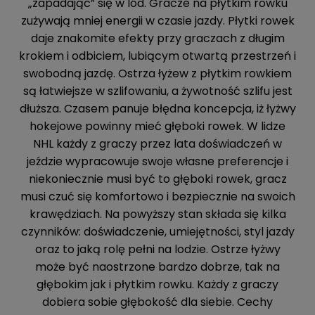
„zapadając” się w lód. Gracze na płytkim rowku
zużywają mniej energii w czasie jazdy. Płytki rowek
daje znakomite efekty przy graczach z długim
krokiem i odbiciem, lubiącym otwartą przestrzeń i
swobodną jazdę. Ostrza łyżew z płytkim rowkiem
są łatwiejsze w szlifowaniu, a żywotność szlifu jest
dłuższa. Czasem panuje błędna koncepcja, iż łyżwy
hokejowe powinny mieć głęboki rowek. W lidze
NHL każdy z graczy przez lata doświadczeń w
jeździe wypracowuje swoje własne preferencje i
niekoniecznie musi być to głęboki rowek, gracz
musi czuć się komfortowo i bezpiecznie na swoich
krawędziach. Na powyższy stan składa się kilka
czynników: doświadczenie, umiejętności, styl jazdy
oraz to jaką rolę pełni na lodzie. Ostrze łyżwy
może być naostrzone bardzo dobrze, tak na
głębokim jak i płytkim rowku. Każdy z graczy
dobiera sobie głębokość dla siebie. Cechy