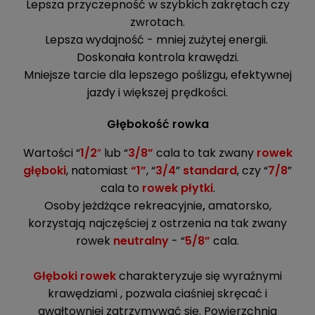
Lepsza przyczepność w szybkich zakrętach czy
zwrotach.
Lepsza wydajność - mniej zużytej energii.
Doskonała kontrola krawędzi.
Mniejsze tarcie dla lepszego poślizgu, efektywnej
jazdy i większej prędkości.
Głębokość rowka
Wartości “
1/2
”
lub “
3/8”
cala to tak zwany
rowek
głęboki
, natomiast
“1”
, “
3/4
”
standard
, czy “
7/8
”
cala to
rowek płytki
.
Osoby jeżdżące
rekreacyjnie
,
amatorsko,
korzystają najczęściej z ostrzenia na tak zwany
rowek
neutralny
- “
5/8”
cala.
Głęboki rowek
charakteryzuje się wyraźnymi
krawędziami , pozwala ciaśniej skręcać i
gwałtowniej zatrzymywać się. Powierzchnia