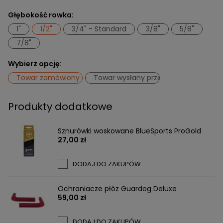
Głębokość rowka:
1"
1/2"
3/4" - Standard
3/8"
5/8"
7/8"
Wybierz opcję:
Towar zamówiony w Sportebel
Towar wysłany przez klienta do serwi
Produkty dodatkowe
Sznurówki woskowane BlueSports ProGold
27,00 zł
DODAJ DO ZAKUPÓW
Ochraniacze płóz Guardog Deluxe
59,00 zł
DODAJ DO ZAKUPÓW