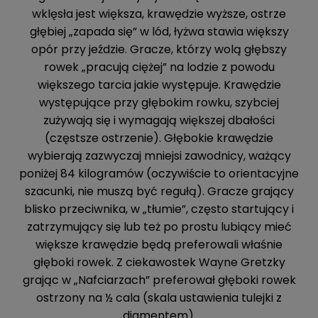
wklęsła jest większa, krawędzie wyższe, ostrze
głębiej „zapada się” w lód, łyżwa stawia większy
opór przy jeździe. Gracze, którzy wolą głębszy
rowek „pracują ciężej” na lodzie z powodu
większego tarcia jakie występuje. Krawędzie
występujące przy głębokim rowku, szybciej
zużywają się i wymagają większej dbałości
(częstsze ostrzenie). Głębokie krawędzie
wybierają zazwyczaj mniejsi zawodnicy, ważący
poniżej 84 kilogramów (oczywiście to orientacyjne
szacunki, nie muszą być regułą). Gracze grający
blisko przeciwnika, w „tłumie”, często startujący i
zatrzymujący się lub też po prostu lubiący mieć
większe krawędzie będą preferowali właśnie
głęboki rowek. Z ciekawostek Wayne Gretzky
grając w „Nafciarzach” preferował głęboki rowek
ostrzony na ½ cala (skala ustawienia tulejki z
diamentem).