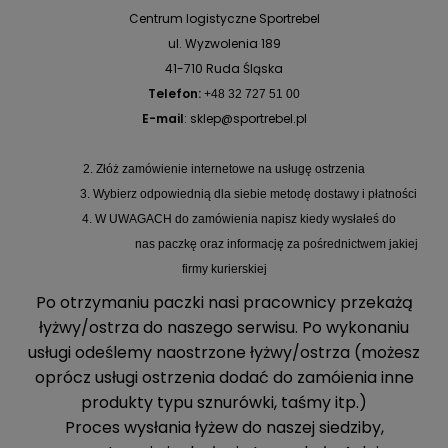
Centrum logistyczne Sportrebel
ul. Wyzwolenia 189
41-710 Ruda Śląska
Telefon:
+48 32 727 51 00
E-mail
:
sklep@sportrebel.pl
2. Złóż zamówienie internetowe na usługę ostrzenia
3. Wybierz odpowiednią dla siebie metodę dostawy i płatności
4. W UWAGACH do zamówienia napisz kiedy wysłałeś do
nas paczkę oraz informację
za pośrednictwem jakiej
firmy kurierskiej
Po otrzymaniu paczki nasi pracownicy przekażą
łyżwy/ostrza do naszego serwisu. Po wykonaniu
usługi odeślemy naostrzone łyżwy/ostrza (możesz
oprócz usługi ostrzenia dodać do zamóienia inne
produkty typu sznurówki, taśmy itp.)
Proces wysłania łyżew do naszej siedziby,