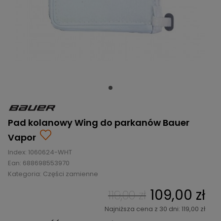
BRAMKI
CZĘŚCI
AKCESORIA
KOLEKCJE
ZAMIENNE
MEDYCYNA
SEZONOWE
ODZIEŻ
CZĘŚCI
SPORTOWA
ROWERY
ZAMIENNE
GRY I CZĘŚCI
OBUWIE
WYPRZEDAŻ
ZAMIENNE
SPRZĘT
KASKI
WYPRZEDAŻ
OCHRONNY
PERSONALIZACJA
KÓŁKA
ODZIEŻY
ŁOŻYSKA
SPORTREBEL
CUSTOM
OCHRANIACZE
TURNIEJE
Pad kolanowy Wing do parkanów Bauer
ODZIEŻ
Vapor
WYPRZEDAŻ
OKULARY
Index:
1060624-WHT
SPORTOWE
Ean:
688698553970
Kategoria:
Części zamienne
TORBY/PLECAKI
109,00 zł
119,00 zł
WYPRZEDAŻ
Najniższa cena z 30 dni: 119,00 zł