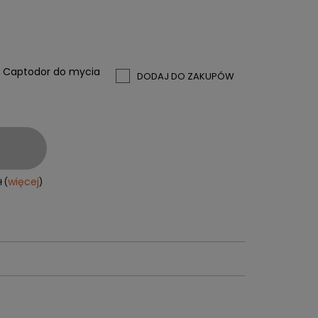
PERSONALIZACJA ODZIEŻY
SPORTREBEL CUSTOM
e
TURNIEJE
y Captodor do mycia
DODAJ DO ZAKUPÓW
KRĄŻKI
KIJE PLASTIKOWE
KOSZULKI
MAGNESY
KUBKI
BRELOKI
więcej
 (
)
BLUZY
WORKI I PLECAKI
więcej + 2
WYPRZEDAŻ