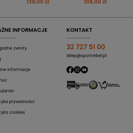
139,00 zł
109,00 zł
cją, gdy na koncie chwilowo nie masz środków. Za zakupy
+48 507 491 731
ŻNE INFORMACJE
KONTAKT
32 727 51 00
odne zwroty
sklep@sportrebel.pl
g
ne informacje
1. Skorzystaj z płatności Twisto
moc
Po uzyskaniu pozytywnej weryfikacji, kliknij
"Kup z Twisto"
ulamin
ityka prywatności
ityka cookies
2. Odbierz maila od Twisto