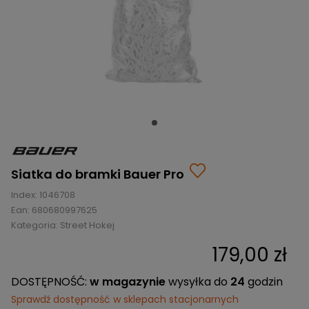
BRAMKI
CZĘŚCI
AKCESORIA
KOLEKCJE
ZAMIENNE
MEDYCYNA
SEZONOWE
ODZIEŻ
CZĘŚCI
SPORTOWA
ROWERY
ZAMIENNE
GRY I CZĘŚCI
OBUWIE
WYPRZEDAŻ
ZAMIENNE
SPRZĘT
KASKI
WYPRZEDAŻ
OCHRONNY
PERSONALIZACJA
KÓŁKA
ODZIEŻY
ŁOŻYSKA
SPORTREBEL
CUSTOM
OCHRANIACZE
TURNIEJE
Siatka do bramki Bauer Pro
ODZIEŻ
Index:
1046708
WYPRZEDAŻ
OKULARY
Ean:
680680997625
SPORTOWE
Kategoria:
Street Hokej
TORBY/PLECAKI
179,00 zł
WYPRZEDAŻ
DOSTĘPNOŚĆ:
w magazynie
wysyłka do
24
godzin
Sprawdź dostępność w sklepach stacjonarnych