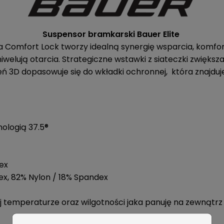
Suspensor bramkarski Bauer Elite
 Comfort Lock tworzy idealną synergię wsparcia, komfor
niwelują otarcia. Strategiczne wstawki z siateczki zwiększa
ń 3D dopasowuje się do wkładki ochronnej, która znajduj
nologią 37.5®
dex
ex, 82% Nylon / 18% Spandex
 temperaturze oraz wilgotności jaka panuję na zewnątrz n