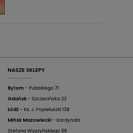
NASZE SKLEPY
Bytom
- Pułaskiego 71
Gdańsk
- Szczecińska 23
Łódź
- Ks. J. Popiełuszki 13B
Mińsk Mazowiecki
- Kardynała
ówienie,
a Ty masz 21 dni
, aby płatność
Stefana Wyszyńskiego 56