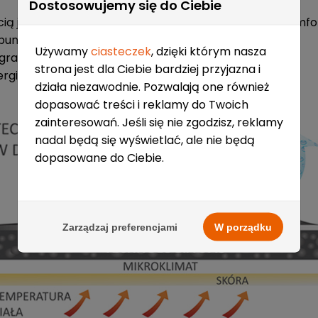
Dostosowujemy się do Ciebie
ią jaka zbiera się wokoło gracza dla optymalnego komfo
ipunku
Używamy
ciasteczek
, dzięki którym nasza
 gracza"
strona jest dla Ciebie bardziej przyjazna i
ergii wkładasz w grę
działa niezawodnie. Pozwalają one również
dopasować treści i reklamy do Twoich
zainteresowań. Jeśli się nie zgodzisz, reklamy
nadal będą się wyświetlać, ale nie będą
dopasowane do Ciebie.
Zarządzaj preferencjami
W porządku