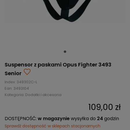
BRAMKI
CZĘŚCI
AKCESORIA
KOLEKCJE
ZAMIENNE
MEDYCYNA
SEZONOWE
ODZIEŻ
CZĘŚCI
SPORTOWA
ROWERY
ZAMIENNE
GRY I CZĘŚCI
OBUWIE
WYPRZEDAŻ
ZAMIENNE
SPRZĘT
KASKI
WYPRZEDAŻ
OCHRONNY
PERSONALIZACJA
KÓŁKA
ODZIEŻY
ŁOŻYSKA
SPORTREBEL
CUSTOM
Suspensor z paskami Opus Fighter 3493
OCHRANIACZE
TURNIEJE
Senior
ODZIEŻ
Index:
WYPRZEDAŻ
349302C-L
OKULARY
Ean:
3493104
SPORTOWE
Kategoria:
Dodatki i akcesoria
TORBY/PLECAKI
109,00 zł
WYPRZEDAŻ
DOSTĘPNOŚĆ:
w magazynie
wysyłka do
24
godzin
Sprawdź dostępność w sklepach stacjonarnych