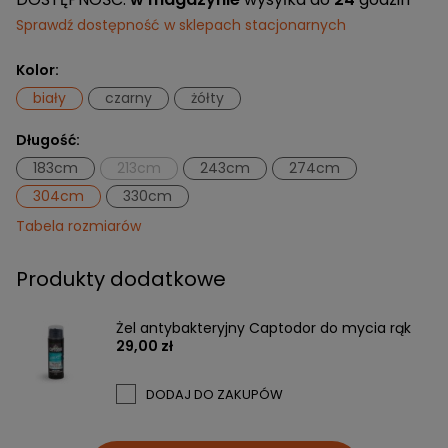
Sprawdź dostępność w sklepach stacjonarnych
Kolor:
biały
czarny
żółty
Długość:
183cm
213cm
243cm
274cm
304cm
330cm
Tabela rozmiarów
Produkty dodatkowe
Żel antybakteryjny Captodor do mycia rąk
29,00 zł
DODAJ DO ZAKUPÓW