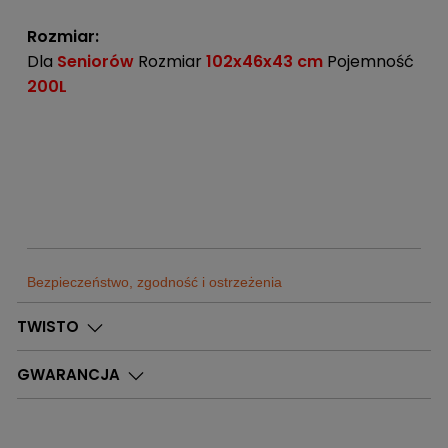
Rozmiar:
Dla
Seniorów
Rozmiar
102x46x43 cm
Pojemność
200L
Bezpieczeństwo, zgodność i ostrzeżenia
Sklep
TWISTO
Sportrebel
Dostępne
0
Szt.
Bytom
GWARANCJA
Adres:
Sklep
Sportrebel
Dostępne
0
Szt.
ul. Kazimierza Pułaskiego 71
Ruda Śląska
71 41-902 Bytom