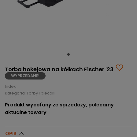
BRAMKI
CZĘŚCI
AKCESORIA
KOLEKCJE
ZAMIENNE
MEDYCYNA
SEZONOWE
ODZIEŻ
CZĘŚCI
SPORTOWA
ROWERY
ZAMIENNE
GRY I CZĘŚCI
OBUWIE
WYPRZEDAŻ
ZAMIENNE
SPRZĘT
KASKI
WYPRZEDAŻ
OCHRONNY
PERSONALIZACJA
KÓŁKA
ODZIEŻY
ŁOŻYSKA
SPORTREBEL
CUSTOM
Torba hokejowa na kółkach Fischer '23
OCHRANIACZE
TURNIEJE
WYPRZEDANE!
ODZIEŻ
Index:
WYPRZEDAŻ
OKULARY
Kategoria:
Torby i plecaki
SPORTOWE
Produkt wycofany ze sprzedaży, polecamy
TORBY/PLECAKI
aktualne towary
WYPRZEDAŻ
OPIS