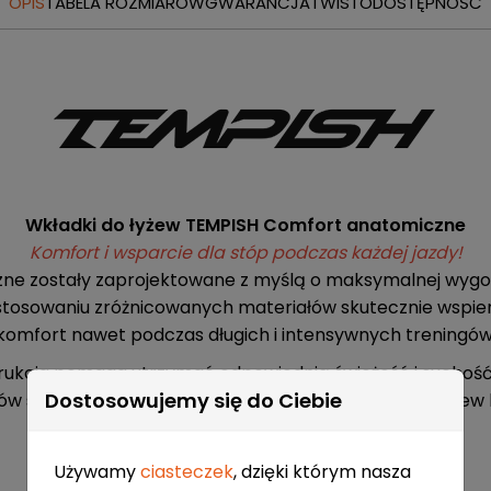
OPIS
TABELA ROZMIARÓW
GWARANCJA
TWISTO
DOSTĘPNOŚĆ
Wkładki do łyżew TEMPISH Comfort anatomiczne
Komfort i wsparcie dla stóp podczas każdej jazdy!
e zostały zaprojektowane z myślą o maksymalnej wygodzie
stosowaniu zróżnicowanych materiałów skutecznie wspiera
komfort nawet podczas długich i intensywnych treningów
ukcja pomaga utrzymać odpowiednią świeżość i suchość 
Dostosowujemy się do Ciebie
w sprawia, że wkładki pasują do większości modeli łyżew
Używamy
ciasteczek
, dzięki którym nasza