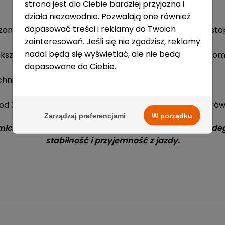
strona jest dla Ciebie bardziej przyjazna i
działa niezawodnie. Pozwalają one również
dopasować treści i reklamy do Twoich
zonych materiałów zapewniających solidne wsparcie sto
zainteresowań. Jeśli się nie zgodzisz, reklamy
nadal będą się wyświetlać, ale nie będą
ększa strefa skutecznie absorbuje wibracje i zwiększa komf
dopasowane do Ciebie.
chni pomagają utrzymać stopy suche i świeże.
d 38 do 45, długość wkładek podana w Tabeli rozmiaró
Zarządzaj preferencjami
W porządku
iczne to praktyczne i wygodne rozwiązanie dla każdego
stabilność i przyjemność z jazdy.