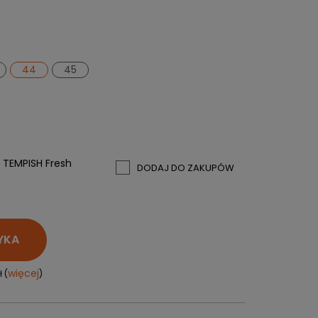
PERSONALIZACJA ODZIEŻY
SPORTREBEL CUSTOM
TURNIEJE
44
45
KRĄŻKI
KIJE PLASTIKOWE
KOSZULKI
e
MAGNESY
KUBKI
 TEMPISH Fresh
DODAJ DO ZAKUPÓW
BRELOKI
BLUZY
WORKI I PLECAKI
więcej + 2
YKA
WYPRZEDAŻ
więcej
 (
)