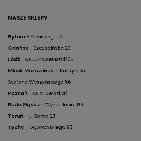
28,9 cm
NASZE SKLEPY
Bytom
- Pułaskiego 71
Gdańsk
- Szczecińska 23
Łódź
- Ks. J. Popiełuszki 13B
Mińsk Mazowiecki
- Kardynała
.
Stefana Wyszyńskiego 56
Poznań
- O. M. Żelazka 1
Ruda Śląska
- Wyzwolenia 189
Toruń
- J. Bema 23
Tychy
- Dąbrowskiego 95
krzynce mailowej.