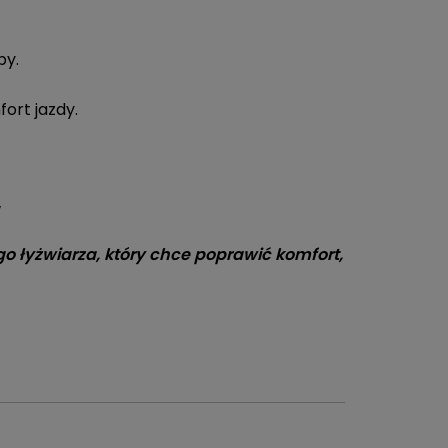
py.
ort jazdy.
w
 łyżwiarza, który chce poprawić komfort,