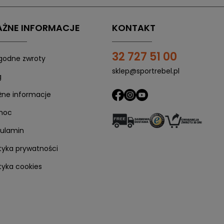
ŻNE INFORMACJE
KONTAKT
32 727 51 00
odne zwroty
sklep@sportrebel.pl
g
ne informacje
1. Skorzystaj z płatności Twisto
moc
Po uzyskaniu pozytywnej weryfikacji, kliknij
"Kup z Twisto"
ulamin
ityka prywatności
ityka cookies
2. Odbierz maila od Twisto
a Twoje zakupy, a
dalszą instrukcję
znajdziesz w swojej s