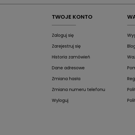
Poniedziałek: 14:00 - 19:00
45
Wtorek: 14:00 - 19:00
Środa: 17:00 - 19:00
TWOJE KONTO
WA
Czwartek: 14:00 - 19:00
Piątek: 14:00 - 19:00
Zaloguj się
Wyg
Sobota: 10:00 - 14:00
Zarejestruj się
Blo
Historia zamówień
Waż
Dane adresowe
Po
Zmiana hasła
Reg
Zmiana numeru telefonu
Pol
Wyloguj
Pol
Twisto zapłaci z