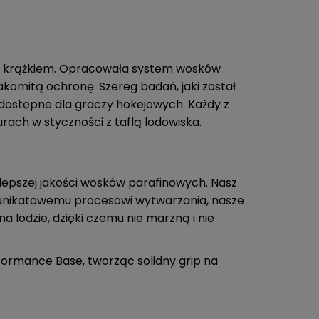
d krążkiem. Opracowała system wosków
akomitą ochronę. Szereg badań, jaki został
dostępne dla graczy hokejowych. Każdy z
ach w styczności z taflą lodowiska.
lepszej jakości wosków parafinowych. Nasz
ki unikatowemu procesowi wytwarzania, nasze
a lodzie, dzięki czemu nie marzną i nie
formance Base, tworząc solidny grip na