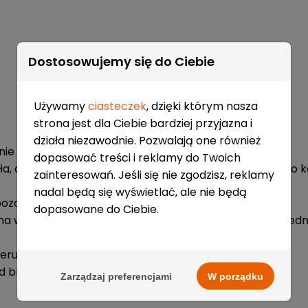
Dostosowujemy się do Ciebie
Używamy
ciasteczek
, dzięki którym nasza
strona jest dla Ciebie bardziej przyjazna i
działa niezawodnie. Pozwalają one również
ie do użytku na trzonku kija
dopasować treści i reklamy do Twoich
, co znaczy, że nie będzie lepki po aplikacji, dopiero p
zainteresowań. Jeśli się nie zgodzisz, reklamy
nadal będą się wyświetlać, ale nie będą
pozostaje na rękawicy
dopasowane do Ciebie.
na wosk bazowy, czyli PF Performance Base w odpowiednie
peruje kijem
ód bramkarzy, pomagając w kontroli krążka i obronie
Zarządzaj preferencjami
W porządku