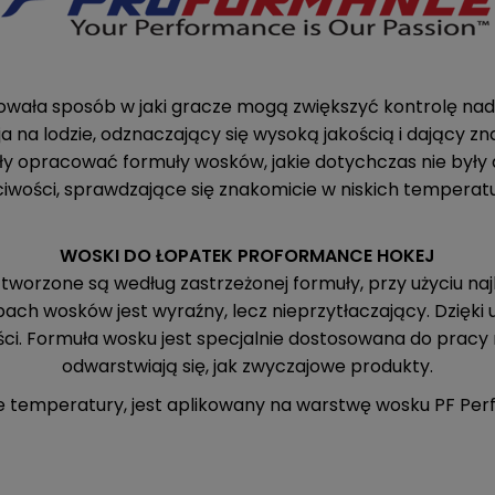
owała sposób w jaki gracze mogą zwiększyć kontrolę na
 na lodzie, odznaczający się wysoką jakością i dający zn
y opracować formuły wosków, jakie dotychczas nie były 
wości, sprawdzające się znakomicie w niskich temperatur
WOSKI DO ŁOPATEK PROFORMANCE HOKEJ
rzone są według zastrzeżonej formuły, przy użyciu naj
pach wosków jest wyraźny, lecz nieprzytłaczający. Dzię
ci. Formuła wosku jest specjalnie dostosowana do pracy n
odwarstwiają się, jak zwyczajowe produkty.
cie temperatury, jest aplikowany na warstwę wosku PF Per