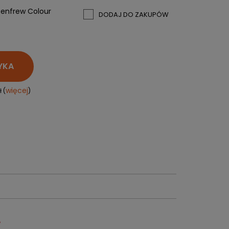
PERSONALIZACJA ODZIEŻY
enfrew Colour
DODAJ DO ZAKUPÓW
SPORTREBEL CUSTOM
TURNIEJE
KRĄŻKI
YKA
KIJE PLASTIKOWE
KOSZULKI
więcej
 (
)
MAGNESY
KUBKI
BRELOKI
BLUZY
WORKI I PLECAKI
więcej + 2
WYPRZEDAŻ