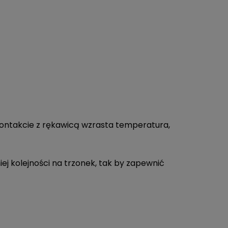
o kontakcie z rękawicą wzrasta temperatura,
j kolejności na trzonek, tak by zapewnić