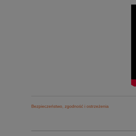
Bezpieczeństwo, zgodność i ostrzeżenia
Sklep Sportrebel Bytom
Adres:
Sklep Sportrebel Ruda Śląska