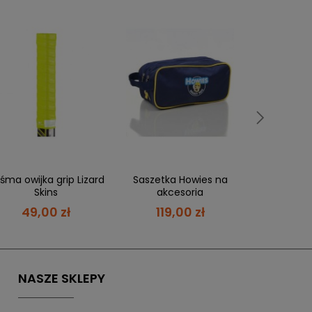
Końcówk
Rocketgrip
99,
ówienie,
a Ty masz 21 dni
, aby płatność
śma owijka grip Lizard
Saszetka Howies na
Skins
akcesoria
49,00 zł
119,00 zł
 możesz zapłacić w ciągu 21 dni.
NASZE SKLEPY