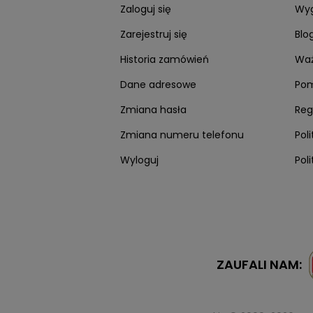
Piątek: 14:00 - 19:00
Zaloguj się
Wyg
Sobota: 10:00 - 14:00
Zarejestruj się
Blo
Historia zamówień
Waż
Dane adresowe
Po
Zmiana hasła
Reg
Zmiana numeru telefonu
Pol
Wyloguj
Pol
Twisto zapłaci z
ZAUFALI NAM: