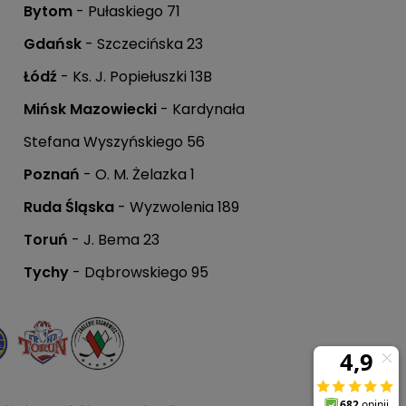
Bytom
- Pułaskiego 71
Gdańsk
- Szczecińska 23
Łódź
- Ks. J. Popiełuszki 13B
Mińsk Mazowiecki
- Kardynała
Stefana Wyszyńskiego 56
.
Poznań
- O. M. Żelazka 1
Ruda Śląska
- Wyzwolenia 189
Toruń
- J. Bema 23
Tychy
- Dąbrowskiego 95
krzynce mailowej.